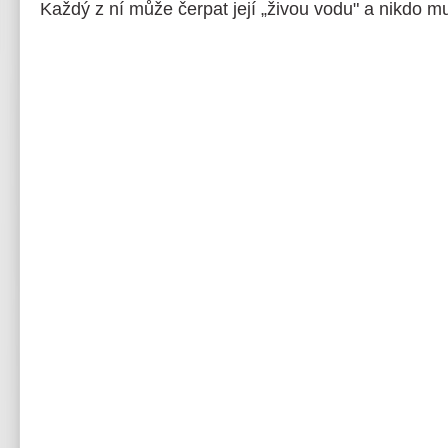
Každý z ní může čerpat její „živou vodu" a nikdo m