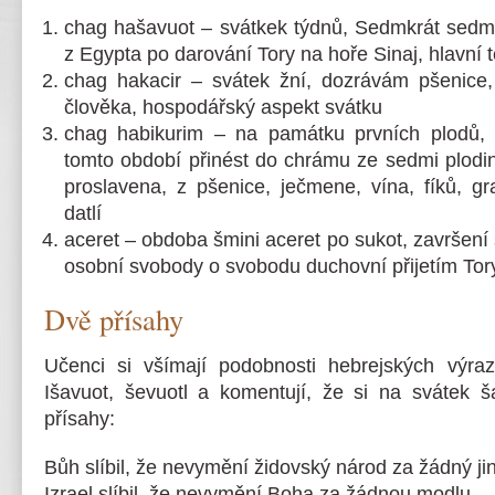
chag hašavuot – svátkek týdnů, Sedmkrát sedm
z Egypta po darování Tory na hoře Sinaj, hlavní
chag hakacir – svátek žní, dozrávám pšenice,
člověka, hospodářský aspekt svátku
chag habikurim – na památku prvních plodů, k
tomto období přinést do chrámu ze sedmi plodin
proslavena, z pšenice, ječmene, vína, fíků, gr
datlí
aceret – obdoba šmini aceret po sukot, završení
osobní svobody o svobodu duchovní přijetím Tor
Dvě přísahy
Učenci si všímají podobnosti hebrejských výra
Išavuot, ševuotl a komentují, že si na svátek 
přísahy:
Bůh slíbil, že nevymění židovský národ za žádný jin
Izrael slíbil, že nevymění Boha za žádnou modlu.