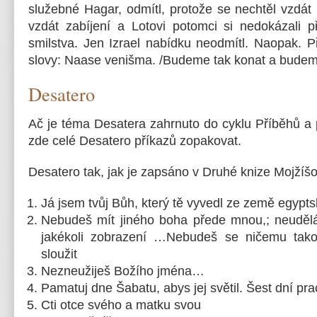
služebné Hagar, odmítl, protože se nechtěl vzdát
vzdát zabíjení a Lotovi potomci si nedokázali př
smilstva. Jen Izrael nabídku neodmítl. Naopak. P
slovy: Naase venišma. /Budeme tak konat a budeme
Desatero
Ač je téma Desatera zahrnuto do cyklu Příběhů a 
zde celé Desatero příkazů zopakovat.
Desatero tak, jak je zapsáno v Druhé knize Mojžíšo
Já jsem tvůj Bůh, který tě vyvedl ze země egypt
Nebudeš mít jiného boha přede mnou,; neudělá
jakékoli zobrazení …Nebudeš se ničemu tako
sloužit
Nezneužiješ Božího jména…
Pamatuj dne Šabatu, abys jej světil. Šest dní pra
Cti otce svého a matku svou