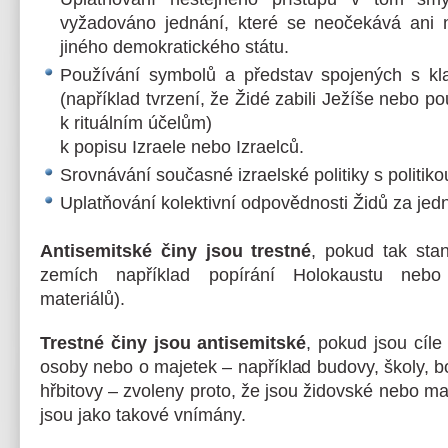
vyžadováno jednání, které se neočekává ani
jiného demokratického státu.
Používání symbolů a představ spojených s kl
(například tvrzení, že Židé zabili Ježíše nebo p
k rituálním účelům)
k popisu Izraele nebo Izraelců.
Srovnávání současné izraelské politiky s politiko
Uplatňování kolektivní odpovědnosti Židů za jedn
Antisemitské činy jsou trestné
, pokud tak sta
zemích například popírání Holokaustu nebo 
materiálů).
Trestné činy jsou antisemitské
, pokud jsou cíle
osoby nebo o majetek – například budovy, školy, 
hřbitovy – zvoleny proto, že jsou židovské nebo ma
jsou jako takové vnímány.