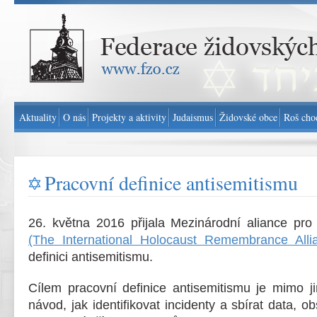
Federace židovských obcí v ČR - www.fzo.cz
Aktuality
O nás
Projekty a aktivity
Judaismus
Židovské obce
Roš cho
Pracovní definice antisemitismu
26. května 2016 přijala Mezinárodní aliance pro
(The International Holocaust Remembrance All
definici antisemitismu.
Cílem pracovní definice antisemitismu je mimo ji
návod, jak identifikovat incidenty a sbírat data, 