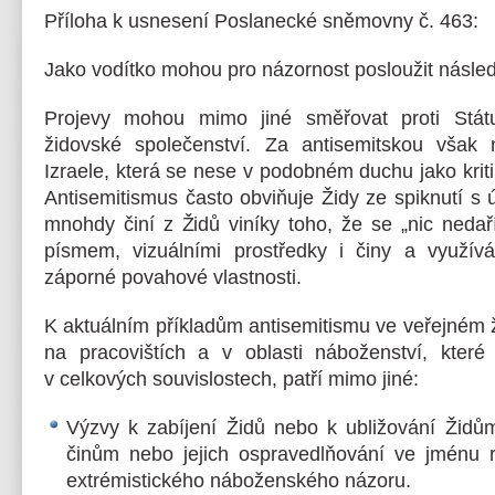
Příloha k usnesení Poslanecké sněmovny č. 463:
Jako vodítko mohou pro názornost posloužit následu
Projevy mohou mimo jiné směřovat proti Státu
židovské společenství. Za antisemitskou však n
Izraele, která se nese v podobném duchu jako kriti
Antisemitismus často obviňuje Židy ze spiknutí s 
mnohdy činí z Židů viníky toho, že se „nic nedař
písmem, vizuálními prostředky i činy a využívá
záporné povahové vlastnosti.
K aktuálním příkladům antisemitismu ve veřejném ž
na pracovištích a v oblasti náboženství, které
v celkových souvislostech, patří mimo jiné:
Výzvy k zabíjení Židů nebo k ubližování Žid
činům nebo jejich ospravedlňování ve jménu r
extrémistického náboženského názoru.