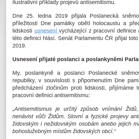
ilustrativní příklady projevů antisemitismu.
Dne 25. ledna 2019 přijala Poslanecká sněm
příležitosti Dne památky obětí holocaustu a pře
lidskosti
usnesení
vycházející z pracovní definice 
této definici hlásí. Senát Parlamentu ČR přijal tot
2019.
Usnesení přijaté poslanci a poslankyněmi Parl
My, poslankyně a poslanci Poslanecké sněmo
republiky, v souvislosti s připomenutím Dne pam
předcházení zločinům proti lidskosti, přijímáme
pracovní definici antisemitismu:
„Antisemitismus je určitý způsob vnímání Židů,
nenávist vůči Židům. Slovní a fyzické projevy ant
židovským i nežidovským osobám anebo jejich maje
bohoslužebným místům židovských obcí.“