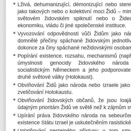
Lživá, dehumanizující, démonizující nebo stere
jako takových nebo o kolektivní moci Židů – mi
světovém židovském spiknutí nebo o Židec
ekonomiku, vládu či jiné společenské instituce.
Vyvozování odpovědnosti vůči Židům jako ná
domnělé přečiny spáchané židovským jednotli
dokonce za činy spáchané nežidovskými osobam
Popírání existence, rozsahu, mechanismů (nap
úmyslnosti genocidy židovského národ
socialistickým Německem a jeho podporovate
druhé světové války (Holokaust).
Obviňování Židů jako národa nebo Izraele jako
zveličování Holokaustu.
Obviňování židovských občanů, že jsou loajál
údajným prioritám Židů ve světě než k zájmům sv
Upírání práva židovského národa na sebeurčení
existence Státu Izrael je uskutečněním rasistic
Uplatňování nestejného přístupu v tom smy