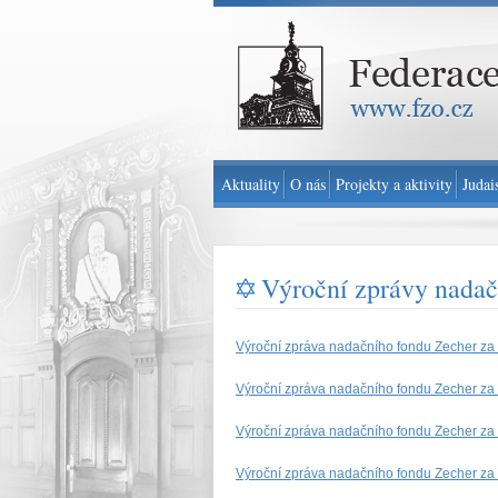
Federace židovských obcí v ČR - www.fzo.cz
Aktuality
O nás
Projekty a aktivity
Judai
Výroční zprávy nadač
Výroční zpráva nadačního fondu Zecher za
Výroční zpráva nadačního fondu Zecher za
Výroční zpráva nadačního fondu Zecher za
Výroční zpráva nadačního fondu Zecher za