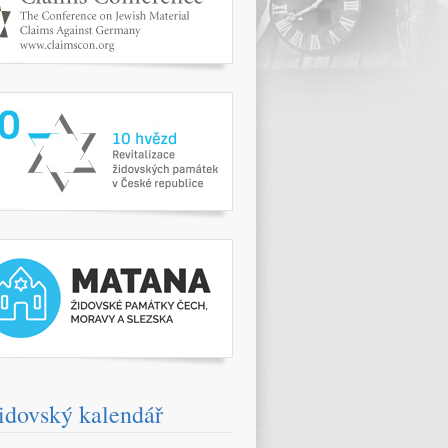
www.10hvezd.cz/
pamatky.kehilaprag.cz/
idovský kalendář