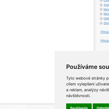
Česk
Jud
Mez
Mezi
Odk
Zpr
Přihlá
Přihlá
W
Používáme sou
Tyto webové stránky po
cílem vylepšení uživat
a reklam, analýzy návš
návštěvnosti.
Souhlasím
Odmít