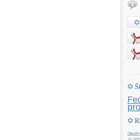
Š
Fe
pr
R
Otevřít
202