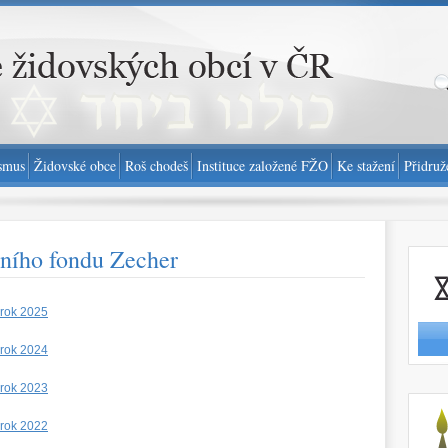
smus
Židovské obce
Roš chodeš
Instituce založené FŽO
Ke stažení
Přidruž
ního fondu Zecher
Nahlási
 rok 2025
 rok 2024
 rok 2023
http://
 rok 2022