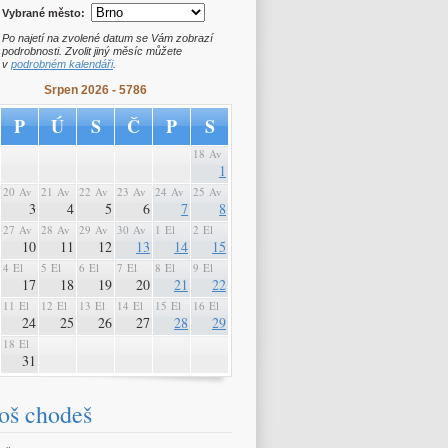
Vybrané město:
Po najetí na zvolené datum se Vám zobrazí
podrobnosti. Zvolit jiný měsíc můžete
v
podrobném kalendáři
.
Srpen 2026 - 5786
P
Ú
S
Č
P
S
18 Av
1
20 Av
21 Av
22 Av
23 Av
24 Av
25 Av
3
4
5
6
7
8
27 Av
28 Av
29 Av
30 Av
1 El
2 El
10
11
12
13
14
15
4 El
5 El
6 El
7 El
8 El
9 El
17
18
19
20
21
22
11 El
12 El
13 El
14 El
15 El
16 El
24
25
26
27
28
29
18 El
31
oš chodeš