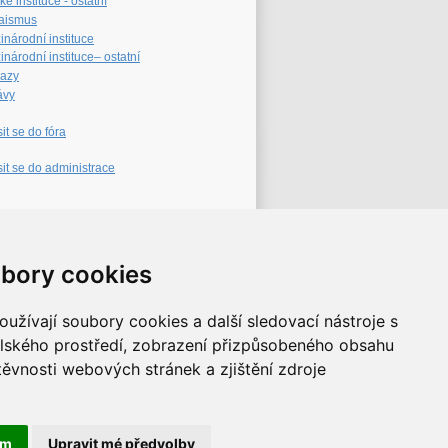
é instituce - ostatní
aismus
inárodní instituce
národní instituce– ostatní
azy
ávy
sit se do fóra
sit se do administrace
eb archiv
bory cookies
užívají soubory cookies a další sledovací nástroje s
elského prostředí, zobrazení přizpůsobeného obsahu
těvnosti webových stránek a zjištění zdroje
ám
Upravit mé předvolby