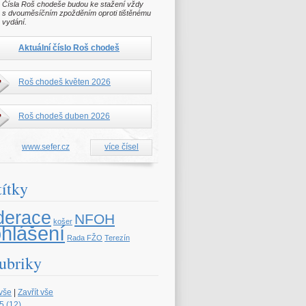
Čísla Roš chodeše budou ke stažení vždy
s dvouměsíčním zpožděním oproti tištěnému
vydání.
Aktuální číslo Roš chodeš
Roš chodeš květen 2026
Roš chodeš duben 2026
www.sefer.cz
více čísel
títky
derace
NFOH
košer
ohlášení
Rada FŽO
Terezín
ubriky
 vše
|
Zavřít vše
5 (12)