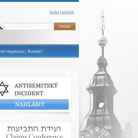
česky
|
english
ené organizace
Kontakt
t antisemitský incident
www.claimscon.org/