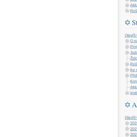
Aktu
Roš
S
Otevřít
O n
Proj
Jud
Žid
Roš
Ke 
Při
Kon
Aktu
Ins
A
Otevřít
202
202
202