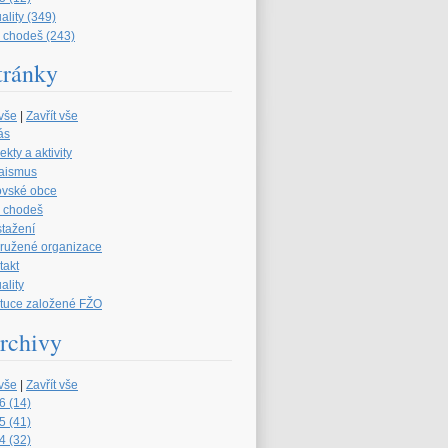
ality (349)
 chodeš (243)
tránky
 vše
|
Zavřít vše
ás
ekty a aktivity
aismus
ovské obce
 chodeš
stažení
družené organizace
takt
ality
tituce založené FŽO
rchivy
 vše
|
Zavřít vše
6 (14)
5 (41)
4 (32)