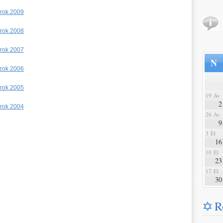
 rok 2009
 rok 2008
 rok 2007
N
 rok 2006
 rok 2005
19 Av
2
 rok 2004
26 Av
9
3 El
16
10 El
23
17 El
30
R