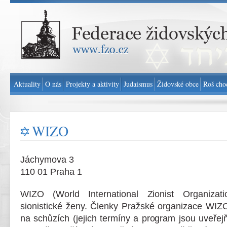
Federace židovských obcí v ČR - www.fzo.cz
Aktuality
O nás
Projekty a aktivity
Judaismus
Židovské obce
Roš cho
WIZO
Jáchymova 3
110 01 Praha 1
WIZO (World International Zionist Organizati
sionistické ženy. Členky Pražské organizace WIZO
na schůzích (jejich termíny a program jsou uveře