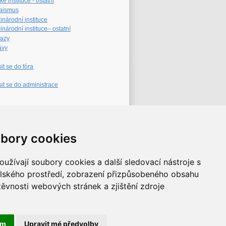
é instituce - ostatní
aismus
inárodní instituce
národní instituce– ostatní
azy
ávy
sit se do fóra
sit se do administrace
eb archiv
bory cookies
užívají soubory cookies a další sledovací nástroje s
elského prostředí, zobrazení přizpůsobeného obsahu
těvnosti webových stránek a zjištění zdroje
ám
Upravit mé předvolby