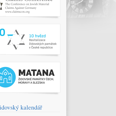
www.10hvezd.cz/
pamatky.kehilaprag.cz/
idovský kalendář