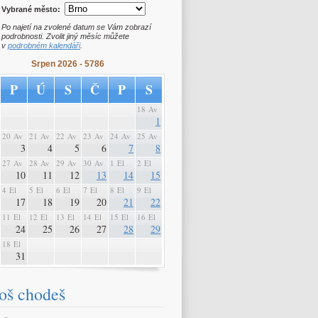
Vybrané město:
Po najetí na zvolené datum se Vám zobrazí
podrobnosti. Zvolit jiný měsíc můžete
v
podrobném kalendáři
.
Srpen 2026 - 5786
P
Ú
S
Č
P
S
18 Av
1
20 Av
21 Av
22 Av
23 Av
24 Av
25 Av
3
4
5
6
7
8
27 Av
28 Av
29 Av
30 Av
1 El
2 El
10
11
12
13
14
15
4 El
5 El
6 El
7 El
8 El
9 El
17
18
19
20
21
22
11 El
12 El
13 El
14 El
15 El
16 El
24
25
26
27
28
29
18 El
31
oš chodeš