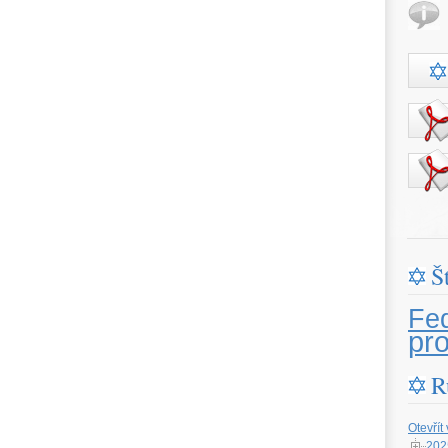
Š
Fe
pr
R
Otevřít
202