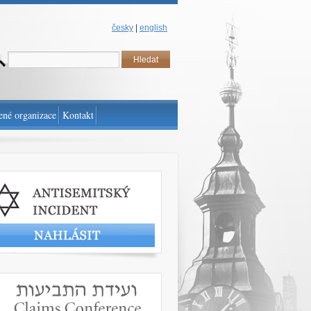
česky
|
english
ené organizace
Kontakt
t antisemitský incident
www.claimscon.org/