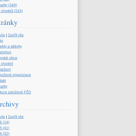
ality (349)
 chodeš (243)
tránky
 vše
|
Zavřít vše
ás
ekty a aktivity
aismus
ovské obce
 chodeš
stažení
družené organizace
takt
ality
tituce založené FŽO
rchivy
 vše
|
Zavřít vše
6 (14)
5 (41)
4 (32)