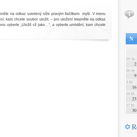
epněte na odkaz uvedený níže pravým tlačítkem myši. V menu
tění, kam chcete soubor uložit. – pro uložení klepněte na odkaz
u vyberte „Uložit cíl jako…“, a vyberte umístění, kam chcete
N
19 Av
2
26 Av
9
3 El
16
10 El
23
17 El
30
R