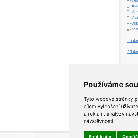
Česk
Jud
Mez
Mezi
Odk
Zpr
Přihlá
Přihlá
W
Používáme sou
Tyto webové stránky po
cílem vylepšení uživat
a reklam, analýzy návš
návštěvnosti.
Souhlasím
Odmít