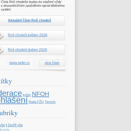
Čísla Roš chodeše budou ke stažení vždy
s dvouměsíčním zpožděním oproti tištěnému
vydání.
Aktuální číslo Roš chodeš
Roš chodeš květen 2026
Roš chodeš duben 2026
www.sefer.cz
více čísel
títky
derace
NFOH
košer
ohlášení
Rada FŽO
Terezín
ubriky
 vše
|
Zavřít vše
5 (12)