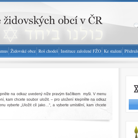
smus
Židovské obce
Roš chodeš
Instituce založené FŽO
Ke stažení
Přidruž
Nahlási
epněte na odkaz uvedený níže pravým tlačítkem myši. V menu
tění, kam chcete soubor uložit. – pro uložení klepněte na odkaz
u vyberte „Uložit cíl jako…“, a vyberte umístění, kam chcete
http://