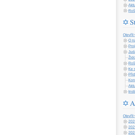
Aktu
Roš
S
Otevřít
O n
Proj
Jud
Žid
Roš
Ke 
Při
Kon
Aktu
Ins
A
Otevřít
202
202
202