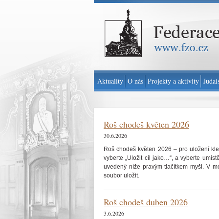
Federace židovských obcí v ČR - www.fzo.cz
Aktuality
O nás
Projekty a aktivity
Judai
Roš chodeš květen 2026
30.6.2026
Roš chodeš květen 2026 – pro uložení kl
vyberte „Uložit cíl jako…“, a vyberte umís
uvedený níže pravým tlačítkem myši. V men
soubor uložit.
Roš chodeš duben 2026
3.6.2026