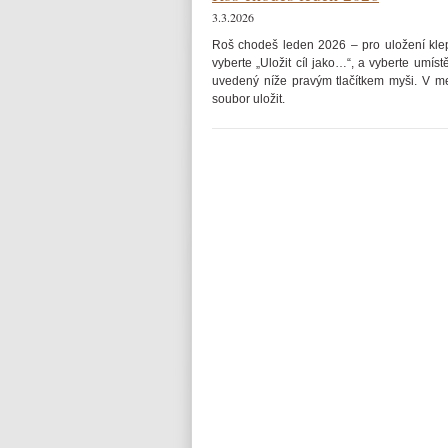
3.3.2026
Roš chodeš leden 2026 – pro uložení kl
vyberte „Uložit cíl jako…“, a vyberte umís
uvedený níže pravým tlačítkem myši. V men
soubor uložit.