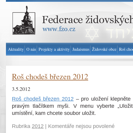
Federace židovských obcí v ČR - www.fzo.cz
Aktuality
O nás
Projekty a aktivity
Judaismus
Židovské obce
Roš cho
Roš chodeš březen 2012
3.5.2012
Roš chodeš březen 2012
– pro uložení klepněte
pravým tlačítkem myši. V menu vyberte „Uložit
umístění, kam chcete soubor uložit.
Rubrika
2012
|
Komentáře nejsou povolené