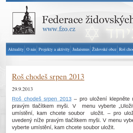
Federace židovských obcí v ČR - www.fzo.cz
Aktuality
O nás
Projekty a aktivity
Judaismus
Židovské obce
Roš cho
Roš chodeš srpen 2013
29.9.2013
Roš chodeš srpen 2013
– pro uložení klepněte
pravým tlačítkem myši. V menu vyberte „Uložit
umístění, kam chcete soubor uložit. – pro ulo
uvedený níže pravým tlačítkem myši. V menu vyber
vyberte umístění, kam chcete soubor uložit.