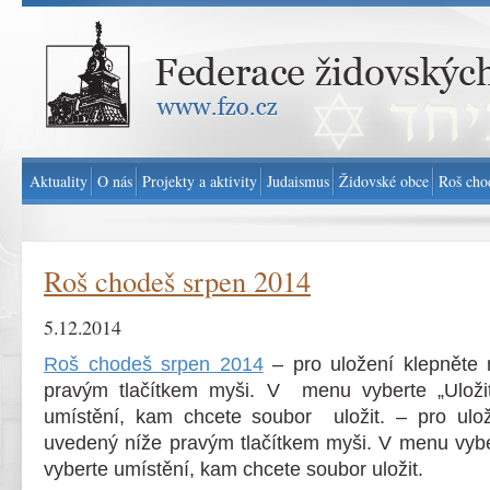
Federace židovských obcí v ČR - www.fzo.cz
Aktuality
O nás
Projekty a aktivity
Judaismus
Židovské obce
Roš cho
Roš chodeš srpen 2014
5.12.2014
Roš chodeš srpen 2014
– pro uložení klepněte
pravým tlačítkem myši. V menu vyberte „Uložit
umístění, kam chcete soubor uložit. – pro ulo
uvedený níže pravým tlačítkem myši. V menu vyber
vyberte umístění, kam chcete soubor uložit.