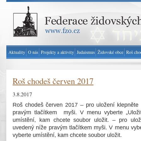
Federace židovských obcí v ČR - www.fzo.cz
Aktuality
O nás
Projekty a aktivity
Judaismus
Židovské obce
Roš cho
Roš chodeš červen 2017
3.8.2017
Roš chodeš červen 2017 – pro uložení klepněte
pravým tlačítkem myši. V menu vyberte „Uložit
umístění, kam chcete soubor uložit. – pro ulo
uvedený níže pravým tlačítkem myši. V menu vyber
vyberte umístění, kam chcete soubor uložit.