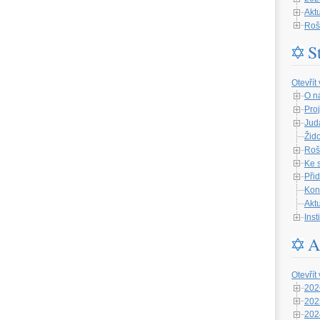
Aktu
Roš
S
Otevřít
O n
Proj
Jud
Žid
Roš
Ke 
Při
Kon
Aktu
Ins
A
Otevřít
202
202
202