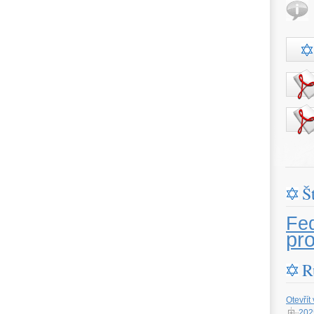
Š
Fe
pr
R
Otevřít
202