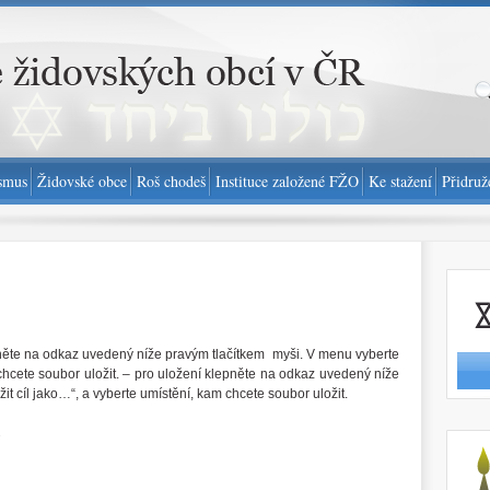
smus
Židovské obce
Roš chodeš
Instituce založené FŽO
Ke stažení
Přidruž
Nahlási
něte na odkaz uvedený níže pravým tlačítkem myši. V menu vyberte
 chcete soubor uložit. – pro uložení klepněte na odkaz uvedený níže
it cíl jako…“, a vyberte umístění, kam chcete soubor uložit.
é
http://