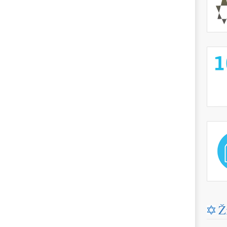
http://
http://
Ž