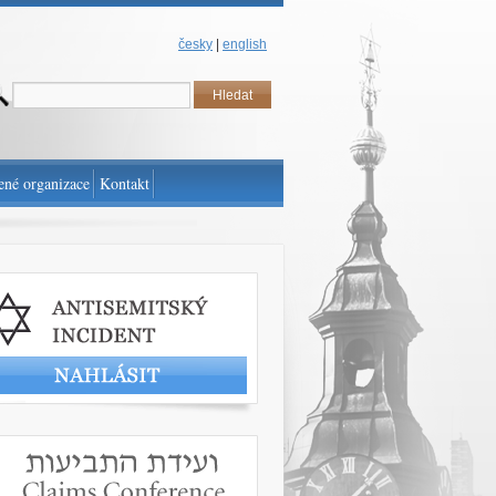
česky
|
english
ené organizace
Kontakt
t antisemitský incident
www.claimscon.org/