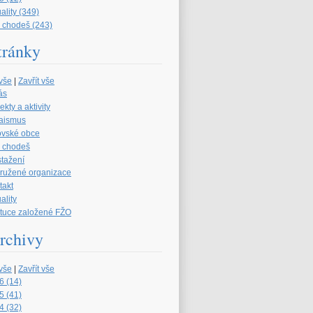
ality (349)
 chodeš (243)
tránky
 vše
|
Zavřít vše
ás
ekty a aktivity
aismus
ovské obce
 chodeš
stažení
družené organizace
takt
ality
tituce založené FŽO
rchivy
 vše
|
Zavřít vše
6 (14)
5 (41)
4 (32)