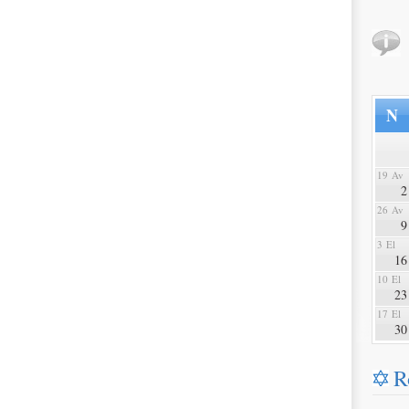
N
19 Av
2
26 Av
9
3 El
16
10 El
23
17 El
30
R