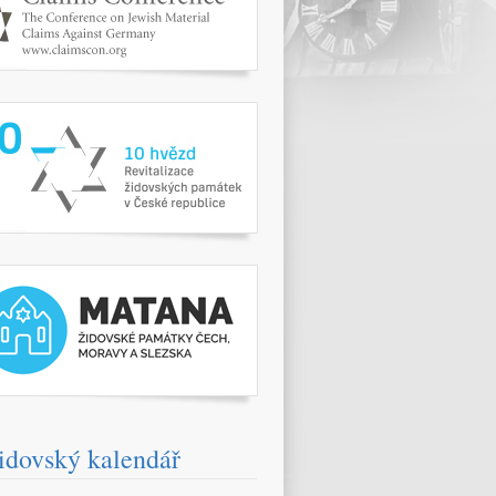
www.10hvezd.cz/
pamatky.kehilaprag.cz/
idovský kalendář