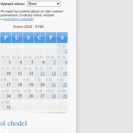
Vybrané město:
Po najetí na zvolené datum se Vám zobrazí
podrobnosti. Zvolit jiný měsíc můžete
v
podrobném kalendáři
.
Srpen 2026 - 5786
P
Ú
S
Č
P
S
18 Av
1
20 Av
21 Av
22 Av
23 Av
24 Av
25 Av
3
4
5
6
7
8
27 Av
28 Av
29 Av
30 Av
1 El
2 El
10
11
12
13
14
15
4 El
5 El
6 El
7 El
8 El
9 El
17
18
19
20
21
22
11 El
12 El
13 El
14 El
15 El
16 El
24
25
26
27
28
29
18 El
31
oš chodeš