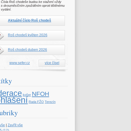
Čísla Roš chodeše budou ke stažení vždy
s dvouměsíčním zpožděním oproti tištěnému
vydání.
Aktuální číslo Roš chodeš
Roš chodeš květen 2026
Roš chodeš duben 2026
www.sefer.cz
více čísel
títky
derace
NFOH
košer
ohlášení
Rada FŽO
Terezín
ubriky
 vše
|
Zavřít vše
5 (12)