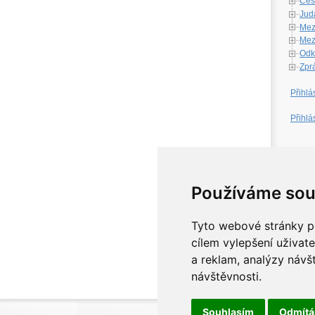
Česk
Jud
Mez
Mezi
Odk
Zpr
Přihlá
Přihlá
W
Používáme sou
Tyto webové stránky po
cílem vylepšení uživat
a reklam, analýzy návš
návštěvnosti.
Souhlasím
Odmít