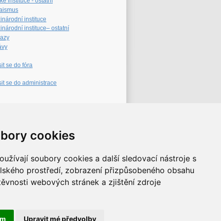
é instituce - ostatní
aismus
inárodní instituce
národní instituce– ostatní
azy
ávy
sit se do fóra
sit se do administrace
eb archiv
bory cookies
užívají soubory cookies a další sledovací nástroje s
elského prostředí, zobrazení přizpůsobeného obsahu
těvnosti webových stránek a zjištění zdroje
ám
Upravit mé předvolby