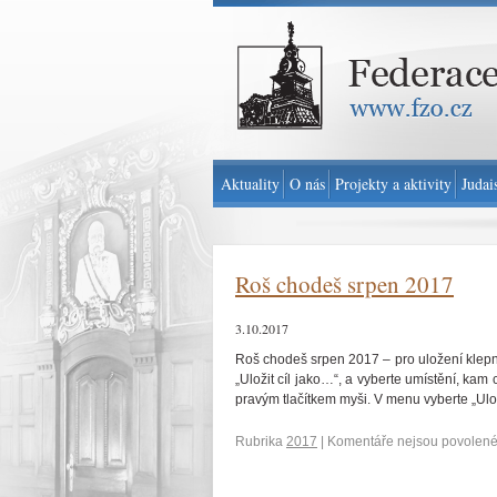
Federace židovských obcí v ČR - www.fzo.cz
Aktuality
O nás
Projekty a aktivity
Judai
Roš chodeš srpen 2017
3.10.2017
Roš chodeš srpen 2017 – pro uložení klep
„Uložit cíl jako…“, a vyberte umístění, kam
pravým tlačítkem myši. V menu vyberte „Ulož
Rubrika
2017
|
Komentáře nejsou povolen