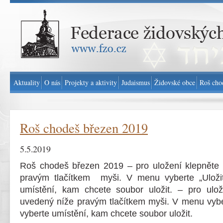
Federace židovských obcí v ČR - www.fzo.cz
Aktuality
O nás
Projekty a aktivity
Judaismus
Židovské obce
Roš cho
Roš chodeš březen 2019
5.5.2019
Roš chodeš březen 2019 – pro uložení klepněte
pravým tlačítkem myši. V menu vyberte „Uložit
umístění, kam chcete soubor uložit. – pro ulo
uvedený níže pravým tlačítkem myši. V menu vyber
vyberte umístění, kam chcete soubor uložit.