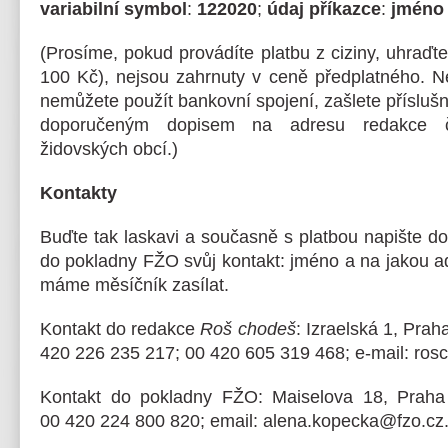
variabilní symbol
:
122020
;
údaj příkazce
:
jméno 
(Prosíme, pokud provádíte platbu z ciziny, uhraďt
100 Kč), nejsou zahrnuty v ceně předplatného. N
nemůžete použít bankovní spojení, zašlete příslu
doporučeným dopisem na adresu redakce č
židovských obcí.)
Kontakty
Buďte tak laskavi a současně s platbou napište d
do pokladny FŽO svůj kontakt: jméno a na jakou adr
máme měsíčník zasílat.
Kontakt do redakce
Roš chodeš
: Izraelská 1, Prah
420 226 235 217; 00 420 605 319 468; e-mail: ros
Kontakt do pokladny FŽO: Maiselova 18, Praha 
00 420 224 800 820; email: alena.kopecka@fzo.cz