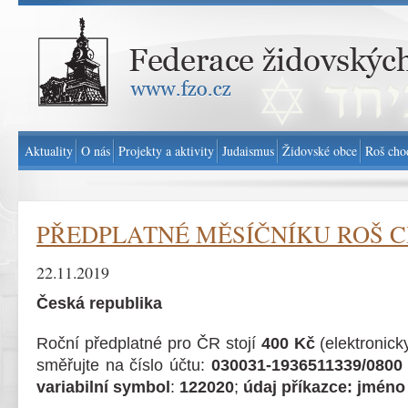
Federace židovských obcí v ČR - www.fzo.cz
Aktuality
O nás
Projekty a aktivity
Judaismus
Židovské obce
Roš cho
PŘEDPLATNÉ MĚSÍČNÍKU ROŠ C
22.11.2019
Česká republika
Roční předplatné pro ČR stojí
400 Kč
(elektronic
směřujte na číslo účtu:
030031-1936511339/0800
variabilní symbol
:
122020
;
údaj příkazce: jméno 