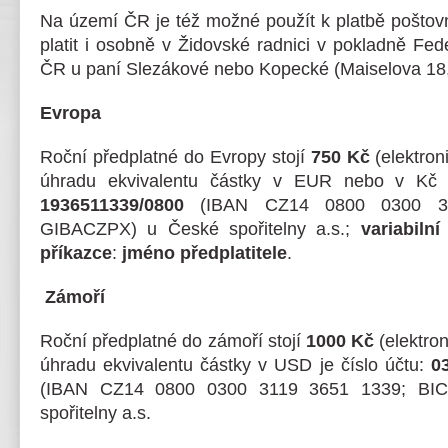
Na území ČR je též možné použít k platbě poštov
platit i osobně v Židovské radnici v pokladně Fe
ČR u paní Slezákové nebo Kopecké (Maiselova 18, 
Evropa
Roční předplatné do Evropy stojí
750 Kč
(elektro
úhradu ekvivalentu částky v EUR nebo v Kč 
1936511339/0800
(IBAN CZ14 0800 0300 31
GIBACZPX) u České spořitelny a.s.;
variabiln
příkazce
:
jméno předplatitele
.
Zámoří
Roční předplatné do zámoří stojí
1000 Kč
(elektro
úhradu ekvivalentu částky v USD je číslo účtu:
0
(IBAN CZ14 0800 0300 3119 3651 1339; BI
spořitelny a.s.