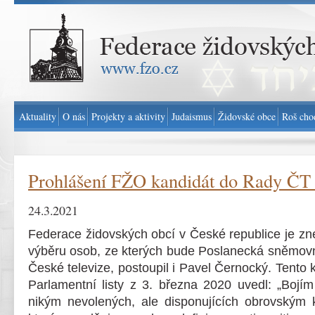
Federace židovských obcí v ČR - www.fzo.cz
Aktuality
O nás
Projekty a aktivity
Judaismus
Židovské obce
Roš cho
Prohlášení FŽO kandidát do Rady ČT
24.3.2021
Federace židovských obcí v České republice je zn
výběru osob, ze kterých bude Poslanecká sněmovn
České televize, postoupil i Pavel Černocký. Tento 
Parlamentní listy z 3. března 2020 uvedl: „Bojím 
nikým nevolených, ale disponujících obrovským k