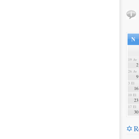
N
19 Av
2
26 Av
9
3 El
16
10 El
23
17 El
30
R