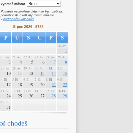
Vybrané město:
Po najetí na zvolené datum se Vám zobrazí
podrobnosti. Zvolit jiný měsíc můžete
v
podrobném kalendáři
.
Srpen 2026 - 5786
P
Ú
S
Č
P
S
18 Av
1
20 Av
21 Av
22 Av
23 Av
24 Av
25 Av
3
4
5
6
7
8
27 Av
28 Av
29 Av
30 Av
1 El
2 El
10
11
12
13
14
15
4 El
5 El
6 El
7 El
8 El
9 El
17
18
19
20
21
22
11 El
12 El
13 El
14 El
15 El
16 El
24
25
26
27
28
29
18 El
31
oš chodeš