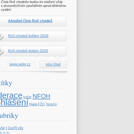
Čísla Roš chodeše budou ke stažení vždy
s dvouměsíčním zpožděním oproti tištěnému
vydání.
Aktuální číslo Roš chodeš
Roš chodeš květen 2026
Roš chodeš duben 2026
www.sefer.cz
více čísel
títky
derace
NFOH
košer
ohlášení
Rada FŽO
Terezín
ubriky
 vše
|
Zavřít vše
5 (12)