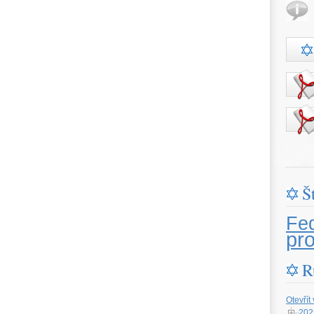
Š
Fe
pr
R
Otevřít
202