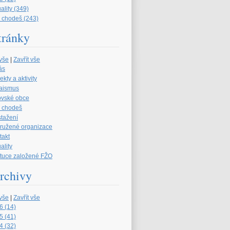
ality (349)
 chodeš (243)
tránky
 vše
|
Zavřít vše
ás
ekty a aktivity
aismus
ovské obce
 chodeš
stažení
družené organizace
takt
ality
tituce založené FŽO
rchivy
 vše
|
Zavřít vše
6 (14)
5 (41)
4 (32)