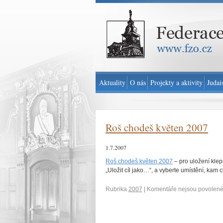
Federace židovských obcí v ČR - www.fzo.cz
Aktuality
O nás
Projekty a aktivity
Judai
Roš chodeš květen 2007
1.7.2007
Roš chodeš květen 2007
– pro uložení kle
„Uložit cíl jako…“, a vyberte umístění, kam 
Rubrika
2007
|
Komentáře nejsou povolen