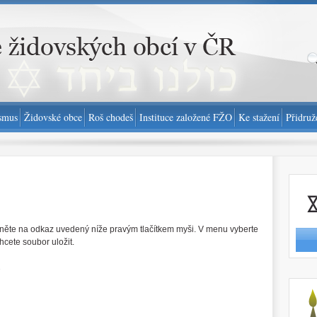
smus
Židovské obce
Roš chodeš
Instituce založené FŽO
Ke stažení
Přidruž
Nahlási
pněte na odkaz uvedený níže pravým tlačítkem myši. V menu vyberte
chcete soubor uložit.
é
http://