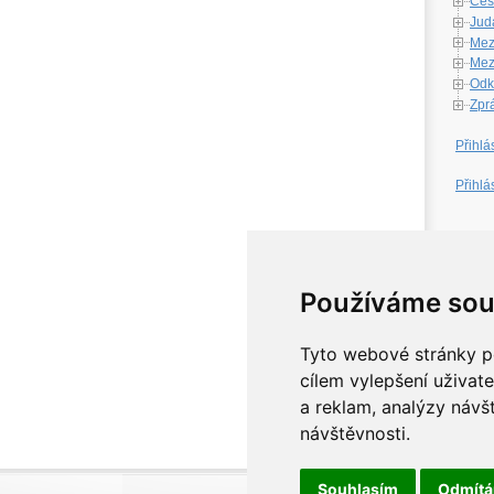
Česk
Jud
Mez
Mezi
Odk
Zpr
Přihlá
Přihlá
W
Používáme sou
Tyto webové stránky po
cílem vylepšení uživat
a reklam, analýzy návš
návštěvnosti.
Souhlasím
Odmít