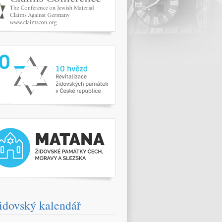
www.10hvezd.cz/
pamatky.kehilaprag.cz/
idovský kalendář