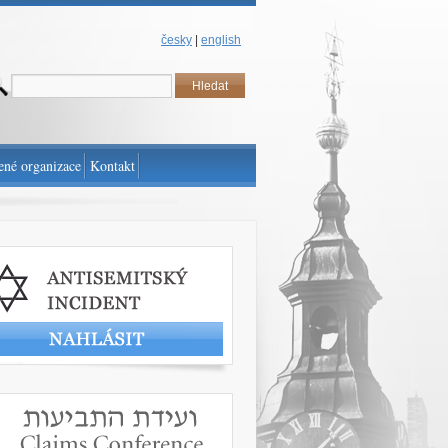
česky
|
english
ené organizace
Kontakt
t antisemitský incident
www.claimscon.org/