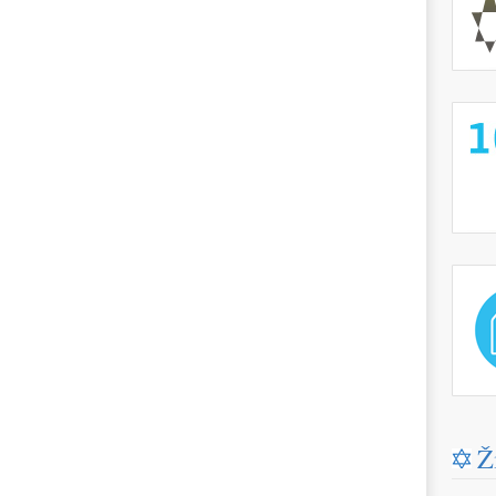
http://
http://
Ž