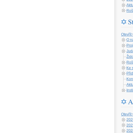
Aktu
Roš
S
Otevřít
O n
Proj
Jud
Žid
Roš
Ke 
Při
Kon
Aktu
Ins
A
Otevřít
202
202
202