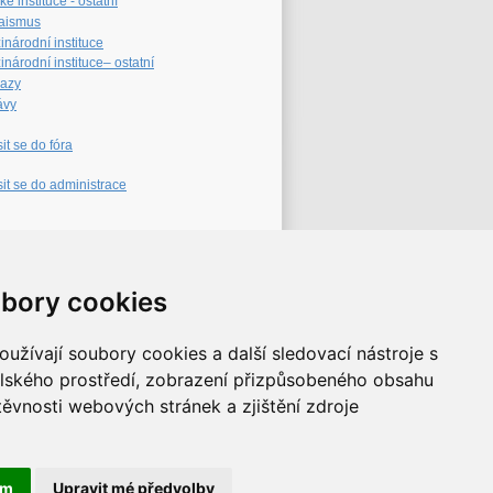
é instituce - ostatní
aismus
inárodní instituce
národní instituce– ostatní
azy
ávy
sit se do fóra
sit se do administrace
eb archiv
bory cookies
užívají soubory cookies a další sledovací nástroje s
elského prostředí, zobrazení přizpůsobeného obsahu
těvnosti webových stránek a zjištění zdroje
ám
Upravit mé předvolby