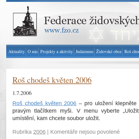
Federace židovských obcí v ČR - www.fzo.cz
Aktuality
O nás
Projekty a aktivity
Judaismus
Židovské obce
Roš cho
Roš chodeš květen 2006
1.7.2006
Roš chodeš květen 2006
– pro uložení klepněte
pravým tlačítkem myši. V menu vyberte „Uložit
umístění, kam chcete soubor uložit.
Rubrika
2006
|
Komentáře nejsou povolené