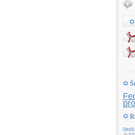
Š
Fe
pr
R
Otevřít
202