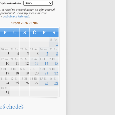
Vybrané město:
Po najetí na zvolené datum se Vám zobrazí
podrobnosti. Zvolit jiný měsíc můžete
v
podrobném kalendáři
.
Srpen 2026 - 5786
P
Ú
S
Č
P
S
18 Av
1
20 Av
21 Av
22 Av
23 Av
24 Av
25 Av
3
4
5
6
7
8
27 Av
28 Av
29 Av
30 Av
1 El
2 El
10
11
12
13
14
15
4 El
5 El
6 El
7 El
8 El
9 El
17
18
19
20
21
22
11 El
12 El
13 El
14 El
15 El
16 El
24
25
26
27
28
29
18 El
31
oš chodeš