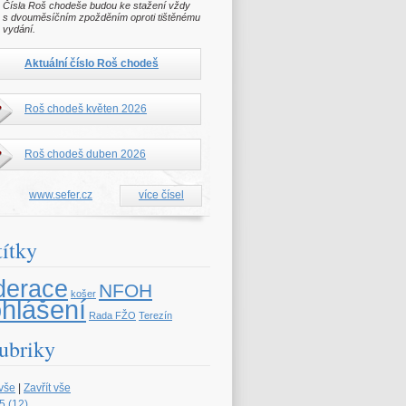
Čísla Roš chodeše budou ke stažení vždy
s dvouměsíčním zpožděním oproti tištěnému
vydání.
Aktuální číslo Roš chodeš
Roš chodeš květen 2026
Roš chodeš duben 2026
www.sefer.cz
více čísel
títky
derace
NFOH
košer
ohlášení
Rada FŽO
Terezín
ubriky
 vše
|
Zavřít vše
5 (12)