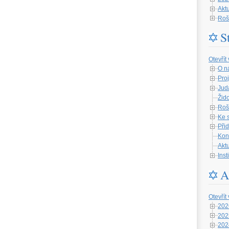
Aktu
Roš
S
Otevřít
O n
Proj
Jud
Žid
Roš
Ke 
Při
Kon
Aktu
Ins
A
Otevřít
202
202
202