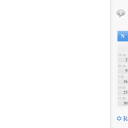
N
19 Av
2
26 Av
9
3 El
16
10 El
23
17 El
30
R