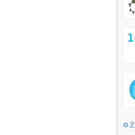
http://
http://
Ž