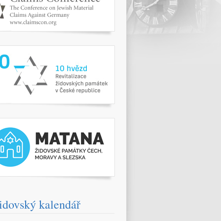
www.10hvezd.cz/
pamatky.kehilaprag.cz/
idovský kalendář