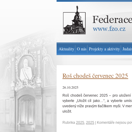
Federace židovských obcí v ČR - www.fzo.cz
Aktuality
O nás
Projekty a aktivity
Judai
Roš chodeš červenec 2025
26.10.2025
Roš chodeš červenec 2025 – pro uložení
vyberte „Uložit cíl jako…“, a vyberte umí
uvedený níže pravým tlačítkem myši. V menu
uložit.
Rubrika
2025
,
2025
|
Komentáře nejsou po