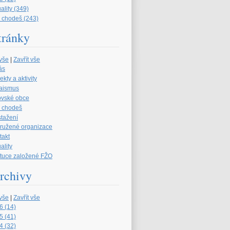
ality (349)
 chodeš (243)
tránky
 vše
|
Zavřít vše
ás
ekty a aktivity
aismus
ovské obce
 chodeš
stažení
družené organizace
takt
ality
tituce založené FŽO
rchivy
 vše
|
Zavřít vše
6 (14)
5 (41)
4 (32)