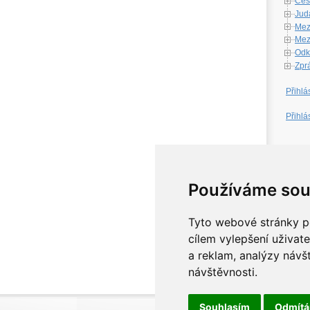
Česk
Jud
Mez
Mezi
Odk
Zpr
Přihlá
Přihlá
W
Používáme sou
Tyto webové stránky po
cílem vylepšení uživat
a reklam, analýzy návš
návštěvnosti.
Souhlasím
Odmít