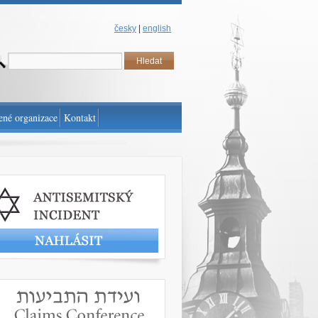
česky
|
english
ené organizace
Kontakt
t antisemitský incident
www.claimscon.org/