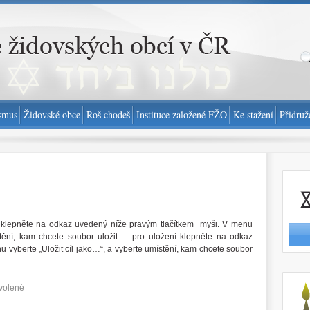
smus
Židovské obce
Roš chodeš
Instituce založené FŽO
Ke stažení
Přidruž
Nahlási
 klepněte na odkaz uvedený níže pravým tlačítkem myši. V menu
stění, kam chcete soubor uložit. – pro uložení klepněte na odkaz
 vyberte „Uložit cíl jako…“, a vyberte umístění, kam chcete soubor
http://
volené