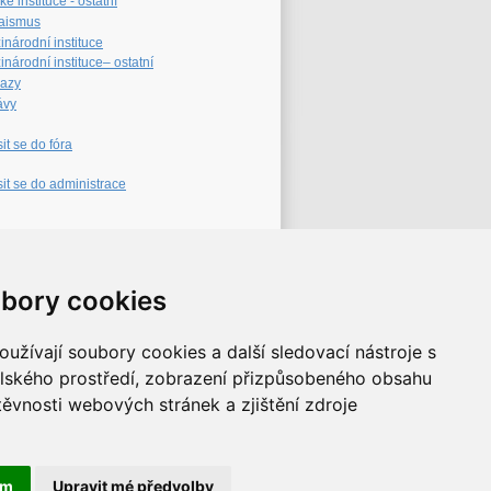
é instituce - ostatní
aismus
inárodní instituce
národní instituce– ostatní
azy
ávy
sit se do fóra
sit se do administrace
eb archiv
bory cookies
užívají soubory cookies a další sledovací nástroje s
elského prostředí, zobrazení přizpůsobeného obsahu
těvnosti webových stránek a zjištění zdroje
ám
Upravit mé předvolby