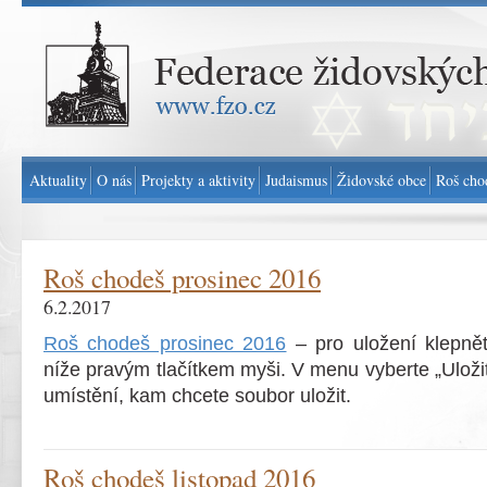
Federace židovských obcí v ČR - www.fzo.cz
Aktuality
O nás
Projekty a aktivity
Judaismus
Židovské obce
Roš cho
Roš chodeš prosinec 2016
6.2.2017
Roš chodeš prosinec 2016
– pro uložení klepně
níže pravým tlačítkem myši. V menu vyberte „Uložit
umístění, kam chcete soubor uložit.
Roš chodeš listopad 2016