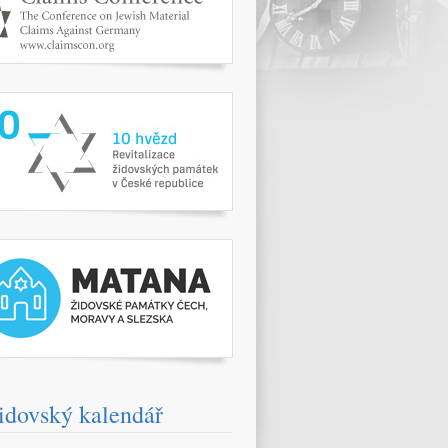
www.10hvezd.cz/
pamatky.kehilaprag.cz/
idovský kalendář