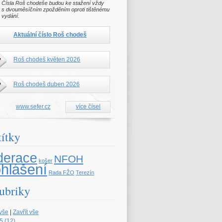
Čísla Roš chodeše budou ke stažení vždy
s dvouměsíčním zpožděním oproti tištěnému
vydání.
Aktuální číslo Roš chodeš
Roš chodeš květen 2026
Roš chodeš duben 2026
www.sefer.cz
více čísel
títky
derace
NFOH
košer
ohlášení
Rada FŽO
Terezín
ubriky
 vše
|
Zavřít vše
5 (12)