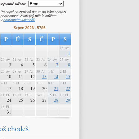
Vybrané město:
Po najetí na zvolené datum se Vám zobrazí
podrobnosti. Zvolit jiný měsíc můžete
v
podrobném kalendáři
.
Srpen 2026 - 5786
P
Ú
S
Č
P
S
18 Av
1
20 Av
21 Av
22 Av
23 Av
24 Av
25 Av
3
4
5
6
7
8
27 Av
28 Av
29 Av
30 Av
1 El
2 El
10
11
12
13
14
15
4 El
5 El
6 El
7 El
8 El
9 El
17
18
19
20
21
22
11 El
12 El
13 El
14 El
15 El
16 El
24
25
26
27
28
29
18 El
31
oš chodeš