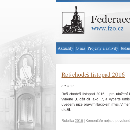
Federace židovských obcí v ČR - www.fzo.cz
Aktuality
O nás
Projekty a aktivity
Judai
Roš chodeš listopad 2016
6.2.2017
Roš chodeš listopad 2016 – pro uložení
vyberte „Uložit cíl jako…“, a vyberte umí
uvedený níže pravým tlačítkem myši. V menu
uložit.
Rubrika
2016
|
Komentáře nejsou povolen