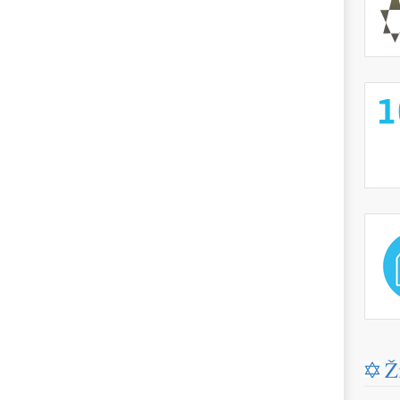
http://
http://
Ž