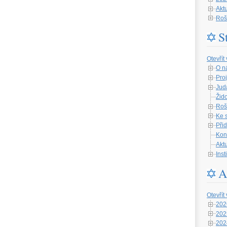
Aktu
Roš
S
Otevřít
O n
Proj
Jud
Žid
Roš
Ke 
Při
Kon
Aktu
Ins
A
Otevřít
202
202
202