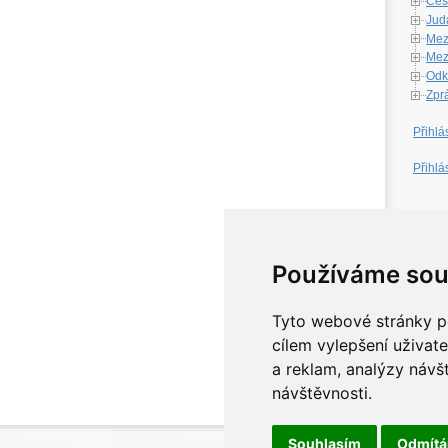
Česk
Jud
Mez
Mezi
Odk
Zpr
Přihlá
Přihlá
W
Používáme sou
Tyto webové stránky po
cílem vylepšení uživat
a reklam, analýzy návš
návštěvnosti.
Souhlasím
Odmít