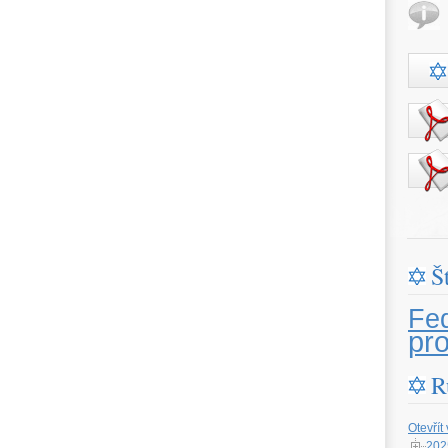
Š
Fe
pr
R
Otevřít
202