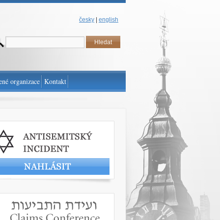
česky
|
english
ené organizace
Kontakt
t antisemitský incident
www.claimscon.org/