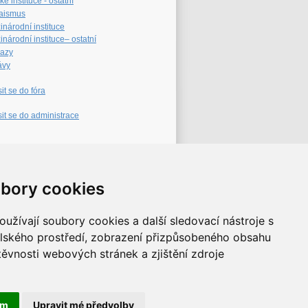
é instituce - ostatní
aismus
inárodní instituce
národní instituce– ostatní
azy
ávy
sit se do fóra
sit se do administrace
eb archiv
bory cookies
užívají soubory cookies a další sledovací nástroje s
elského prostředí, zobrazení přizpůsobeného obsahu
těvnosti webových stránek a zjištění zdroje
ám
Upravit mé předvolby