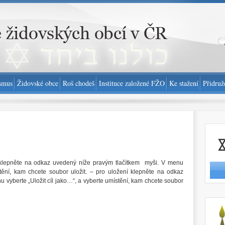
smus
Židovské obce
Roš chodeš
Instituce založené FŽO
Ke stažení
Přidruž
Nahlási
 klepněte na odkaz uvedený níže pravým tlačítkem myši. V menu
stění, kam chcete soubor uložit. – pro uložení klepněte na odkaz
 vyberte „Uložit cíl jako…“, a vyberte umístění, kam chcete soubor
http://
é