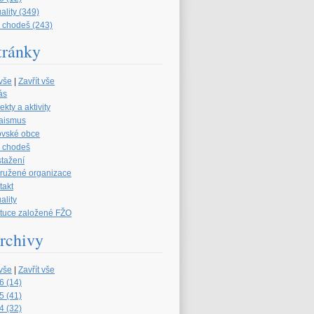
ality (349)
 chodeš (243)
tránky
 vše
|
Zavřít vše
ás
ekty a aktivity
aismus
ovské obce
 chodeš
stažení
družené organizace
takt
ality
tituce založené FŽO
rchivy
 vše
|
Zavřít vše
6 (14)
5 (41)
4 (32)