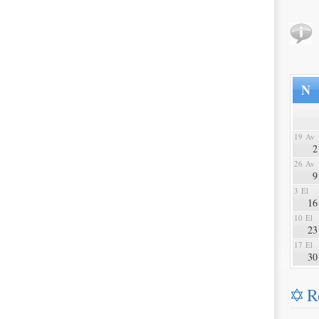
N
19 Av
2
26 Av
9
3 El
16
10 El
23
17 El
30
R