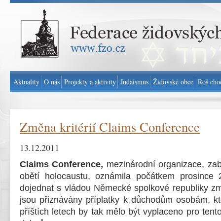
Federace židovských obcí v ČR - www.fzo.cz
Aktuality
O nás
Projekty a aktivity
Judaismus
Židovské obce
Roš cho
Změna kritérií Claims Conference
13.12.2011
Claims Conference,
mezinárodní organizace, za
obětí holocaustu, oznámila počátkem prosince 2
dojednat s vládou Německé spolkové republiky změ
jsou přiznávány příplatky k důchodům osobám, kte
příštích letech by tak mělo být vyplaceno pro tent