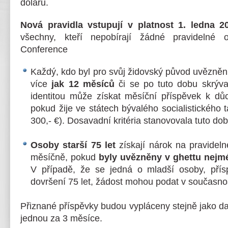
dolarů.
Nová pravidla vstupují v platnost 1. ledna 
všechny, kteří nepobírají žádné pravidelné
Conference
Každý, kdo byl pro svůj židovský původ uvězněn
více
jak 12
měsíců
či se po tuto dobu skrýva
identitou může získat měsíční příspěvek k dů
pokud žije ve státech bývalého socialistického 
300,- €). Dosavadní kritéria stanovovala tuto do
Osoby starší 75 let
získají nárok na pravideln
měsíčně, pokud
byly uvězněny v ghettu nejm
V případě, že se jedná o mladší osoby, pří
dovršení 75 let, žádost mohou podat v současnos
Přiznané příspěvky budou vypláceny stejně jako da
jednou za 3 měsíce.