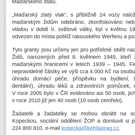
Maďarského státu.
„Maďarský zlatý vlak“, s přibližně 24 vozy nalo
maďarským židům odebráno, zkonfiskováno ne
vládou v době II. světové války, byl v květnu 
odvezen do místa poblíž rakouského Werfenu a poz
Tyto granty jsou určeny jen pro potřebné oběti n
Židů, narozených před 8. květnem 1945, kteří ž
maďarskými hranicemi v letech 1939 – 1945. Fin
nepravidelné částky ve výši cca 4.000 Kč na osobu
úhradu domácí péče, příspěvku na bydlení, l
dentální), úhradu léků a zdravotních pomůcek, 
V roce 2005 bylo v ČR evidováno asi 50 osob, jic
v roce 2010 již jen 40 osob (10 osob zemřelo).
Žadatelé a žadatelky se mohou obrátit na soc
Kopeckou, sociální oddělení ŽOP a domluvit si p
224 800 810, e-mail
kopecka@kehilaprag.cz
.