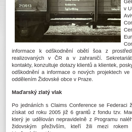
Ger
v U
Av
Com
Ce
E
Co
informace k odškodnění obětí šoa z prostře
realizovaných v ČR a v zahraničí. Sekretariá
kontakty, konzultuje dotazy klientů a klientek, posk
odškodnění a informace o nových projektech ve 
oddělením Židovské obce v Praze.
Maďarský zlatý vlak
Po jednáních s Claims Conference se Federaci ž
získat od roku 2005 již 6 grantů z fondu tzv. Ma
který je udělován nepravidelně z Programu nalé
židovským přeživším, kteří žili mezi roke