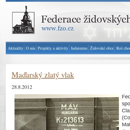
Federace židovských obcí v ČR - www.fzo.cz
Aktuality
O nás
Projekty a aktivity
Judaismus
Židovské obce
Roš cho
Maďarský zlatý vlak
28.8.2012
Fed
spo
Cl
(C
Ma