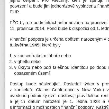
jejího čerpání. Pro všechny, kteří je splňují,
potvrzení a bude jim jednorázově vyplacena finan
EUR.
FŽO byla o podmínkách informována na pracovní
11. prosince 2014. Fond bude k dispozici od 1. led
Finanční podpora je určena obětem narozeným v
8. května 1945
, které byly
v koncentračním táboře nebo
v ghettu nebo
v úkrytu nebo pod falešnou identitou po dobu
obsazeném území
Postup bude následující. Poslední týden v pr
z kanceláře Claims Conference v New Yorku vš
uvedené podmínky (tzn. dostávají pravidelnou ren
a jejich datum narození je 1. ledna 1928 a v
s informací o možnostech finanční podpory. Každý,