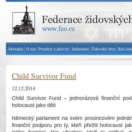
Federace židovských obcí v ČR - www.fzo.cz
Aktuality
O nás
Projekty a aktivity
Judaismus
Židovské obce
Roš cho
Child Survivor Fund
12.12.2014
Child Survivor Fund – jednorázová finanční podp
holocaust jako děti
Německý parlament na svém prosincovém jednání 
finanční podporu pro ty, kteří přežili holocaust ja