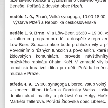
plzeňského rodáka a významného českého výtvarn
Beneše. Pořádá Židovská obec Plzeň.
neděle 1. 9., Plzeň
, Velká synagoga, 10:00-18:00,
– výstava Plzeň a Republika československá
neděle 1. 9. Brno
, Vila Löw-Beer, 16:30 – 19:00, 
– kulturním program pro děti a dospělé v reprezent
Löw-Beer. Součástí akce bude prohlídka vily a p
Povídáním o různých funkcích a povoláních, které 
židovských komunitách, provede návštěvníky
pražského rabinátu Chaim Kočí. V zahradě vily 
tematická kreativní dílna pro děti. Pořádá brně
muzea v Praze.
středa 4. 9.
, 19:00, synagoga Liberec, vstup volný
– koncert Jiřího Hoška a Dominiky Weiss Hošk
deníku akad. malířky a přeživší šoa Helgy Hošk
Markéta Tallerová. Pořádá Židovská obec Liberec.