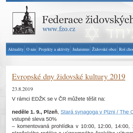
Federace židovských obcí v ČR - www.fzo.cz
Aktuality
O nás
Projekty a aktivity
Judaismus
Židovské obce
Roš cho
Evropské dny židovské kultury 2019
23.8.2019
V rámci EDŽK se v ČR můžete těšit na:
neděle 1. 9., Plzeň
,
Stará synagoga v Plzni / The 
vstupné sleva 50%
– komentovaná prohlídka v 10:00, 12:00, 14:00, 1