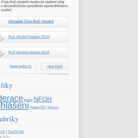
Čísla Roš chodeše budou ke stažení vždy
s dvouměsíčním zpožděním oproti tištěnému
vydání.
Aktuální číslo Roš chodeš
Roš chodeš květen 2026
Roš chodeš duben 2026
www.sefer.cz
více čísel
títky
derace
NFOH
košer
ohlášení
Rada FŽO
Terezín
ubriky
 vše
|
Zavřít vše
5 (12)