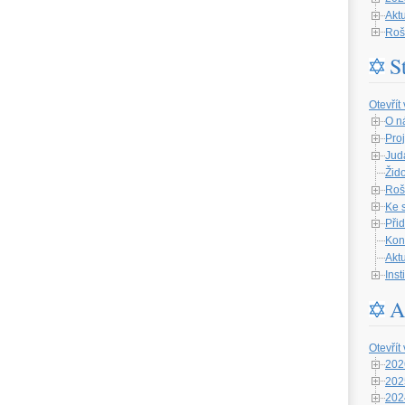
Aktu
Roš
S
Otevřít
O n
Proj
Jud
Žid
Roš
Ke 
Při
Kon
Aktu
Ins
A
Otevřít
202
202
202