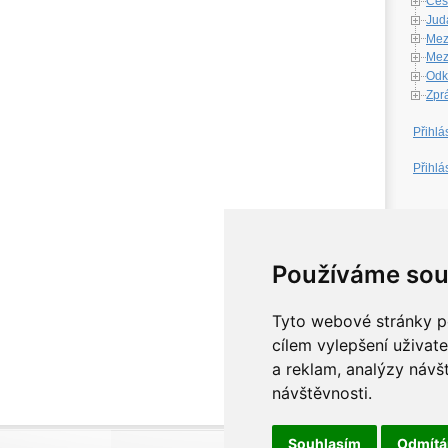
Česk
Jud
Mez
Mezi
Odk
Zpr
Přihlá
Přihlá
W
Používáme sou
Tyto webové stránky po
cílem vylepšení uživat
a reklam, analýzy návš
návštěvnosti.
Souhlasím
Odmít