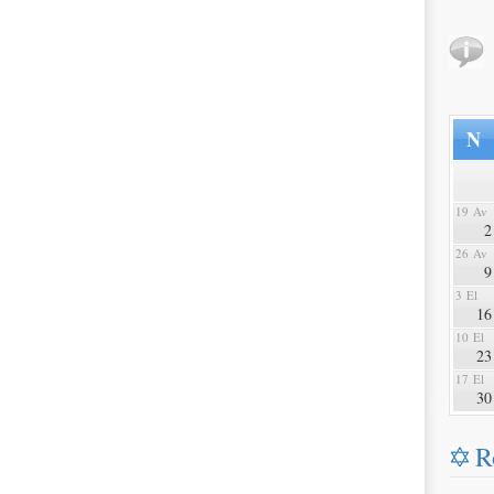
N
19 Av
2
26 Av
9
3 El
16
10 El
23
17 El
30
R