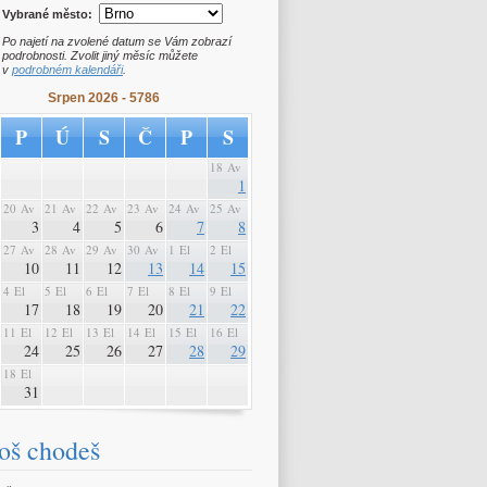
Vybrané město:
Po najetí na zvolené datum se Vám zobrazí
podrobnosti. Zvolit jiný měsíc můžete
v
podrobném kalendáři
.
Srpen 2026 - 5786
P
Ú
S
Č
P
S
18 Av
1
20 Av
21 Av
22 Av
23 Av
24 Av
25 Av
3
4
5
6
7
8
27 Av
28 Av
29 Av
30 Av
1 El
2 El
10
11
12
13
14
15
4 El
5 El
6 El
7 El
8 El
9 El
17
18
19
20
21
22
11 El
12 El
13 El
14 El
15 El
16 El
24
25
26
27
28
29
18 El
31
oš chodeš