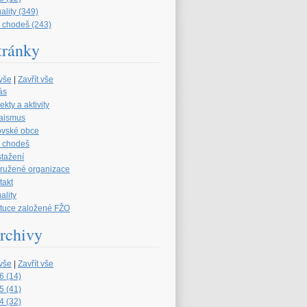
ality (349)
 chodeš (243)
tránky
 vše
|
Zavřít vše
ás
ekty a aktivity
aismus
ovské obce
 chodeš
stažení
družené organizace
takt
ality
tituce založené FŽO
rchivy
 vše
|
Zavřít vše
6 (14)
5 (41)
4 (32)