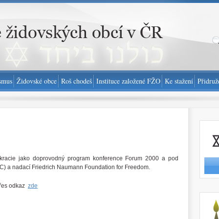
smus
Židovské obce
Roš chodeš
Instituce založené FŽO
Ke stažení
Přidruž
Nahlási
okracie jako doprovodný program konference Forum 2000 a pod
JC) a nadací Friedrich Naumann Foundation for Freedom.
 přes odkaz
zde
http://