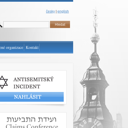
česky
|
english
ené organizace
Kontakt
t antisemitský incident
www.claimscon.org/