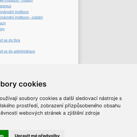
é instituce - ostatní
aismus
inárodní instituce
národní instituce– ostatní
azy
ávy
sit se do fóra
sit se do administrace
eb archiv
bory cookies
užívají soubory cookies a další sledovací nástroje s
elského prostředí, zobrazení přizpůsobeného obsahu
těvnosti webových stránek a zjištění zdroje
ám
Upravit mé předvolby