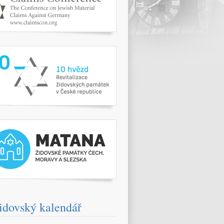
www.10hvezd.cz/
pamatky.kehilaprag.cz/
idovský kalendář