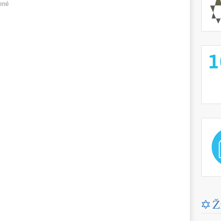
ené
http://
http://
Ž