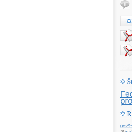
Š
Fe
pr
R
Otevřít
202