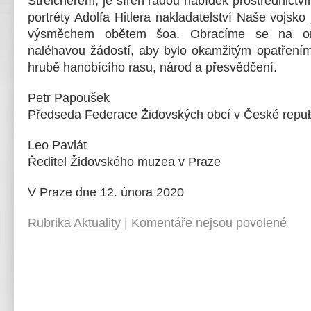
Streicherem, je šířen řadou nabídek prostřednictv
portréty Adolfa Hitlera nakladatelství Naše vojsko
výsměchem obětem šoa. Obracíme se na org
naléhavou žádostí, aby bylo okamžitým opatřením
hrubě hanobícího rasu, národ a přesvědčení.
Petr Papoušek
Předseda Federace Židovských obcí v České repub
Leo Pavlát
Ředitel Židovského muzea v Praze
V Praze dne 12. února 2020
Rubrika
Aktuality
|
Komentáře nejsou povolené