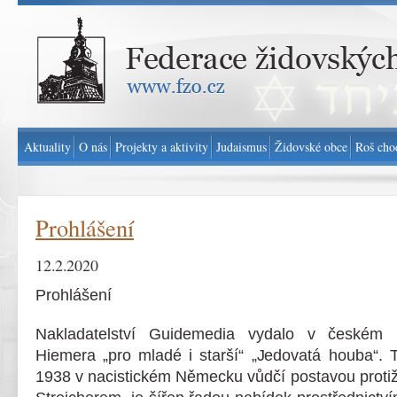
Federace židovských obcí v ČR - www.fzo.cz
Aktuality
O nás
Projekty a aktivity
Judaismus
Židovské obce
Roš cho
Prohlášení
12.2.2020
Prohlášení
Nakladatelství Guidemedia vydalo v českém 
Hiemera „pro mladé i starší“ „Jedovatá houba“. T
1938 v nacistickém Německu vůdčí postavou protiž