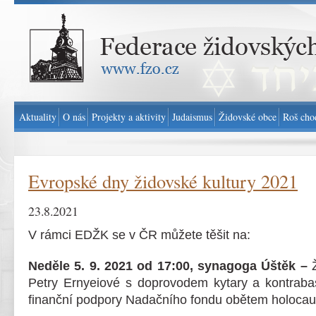
Federace židovských obcí v ČR - www.fzo.cz
Aktuality
O nás
Projekty a aktivity
Judaismus
Židovské obce
Roš cho
Evropské dny židovské kultury 2021
23.8.2021
V rámci EDŽK se v ČR můžete těšit na:
Neděle 5. 9. 2021 od 17:00, synagoga Úštěk –
Petry Ernyeiové s doprovodem kytary a kontraba
finanční podpory Nadačního fondu obětem holocau