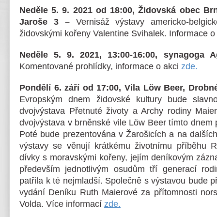
Neděle 5. 9. 2021 od 18:00, Židovská obec Brn
Jaroše 3 –
Vernisáž výstavy americko-belgick
židovskými kořeny Valentine Svihalek. Informace o
Neděle 5. 9. 2021, 13:00-16:00, synagoga
Komentované prohlídky, informace o akci
zde.
Pondělí 6. září od 17:00, Vila Löw Beer, Drob
Evropským dnem židovské kultury bude slavno
dvojvýstava Přetnuté životy a Archy rodiny Maie
dvojvýstava v brněnské vile Löw Beer tímto dnem 
Poté bude prezentována v Žarošicích a na dalších
výstavy se věnují krátkému životnímu příběhu R
dívky s moravskými kořeny, jejím deníkovým záz
především jednotlivým osudům tří generací rod
patřila k té nejmladší. Společně s výstavou bude p
vydání Deníku Ruth Maierové za přítomnosti nor
Volda. Více informací
zde.