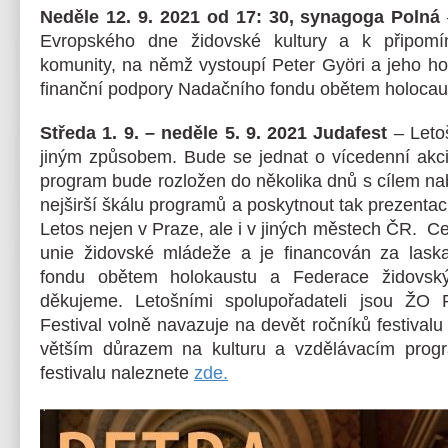
Neděle 12. 9. 2021 od 17: 30, synagoga Polná
Evropského dne židovské kultury a k připomí
komunity, na němž vystoupí Peter Györi a jeho ho
finanční podpory Nadačního fondu obětem holocau
Středa 1. 9. – neděle 5. 9. 2021 Judafest
– Leto
jiným způsobem. Bude se jednat o vícedenní akci
program bude rozložen do několika dnů s cílem n
nejširší škálu programů a poskytnout tak prezentac
Letos nejen v Praze, ale i v jiných městech ČR. Ce
unie židovské mládeže a je financován za las
fondu obětem holokaustu a Federace židovský
děkujeme. Letošními spolupořadateli jsou ŽO 
Festival volně navazuje na devět ročníků festivalu
větším důrazem na kulturu a vzdělávacím prog
festivalu naleznete
zde.