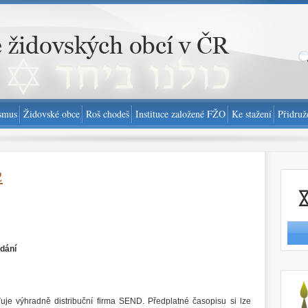
smus
Židovské obce
Roš chodeš
Instituce založené FŽO
Ke stažení
Přidruž
2
Nahlási
ydání
http://
uje výhradně distribuční firma SEND. Předplatné časopisu si lze