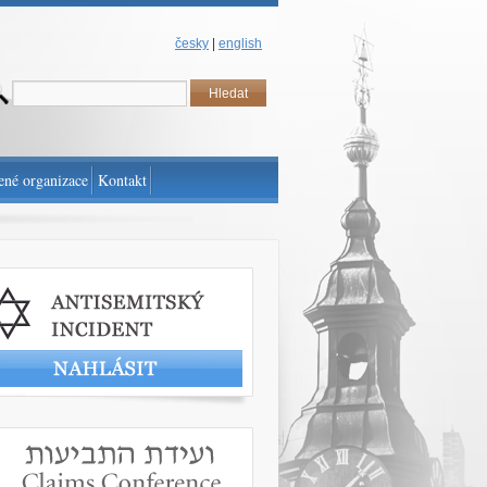
česky
|
english
ené organizace
Kontakt
t antisemitský incident
www.claimscon.org/