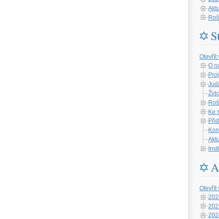
Aktu
Roš
S
Otevřít
O n
Proj
Jud
Žid
Roš
Ke 
Při
Kon
Aktu
Ins
A
Otevřít
202
202
202