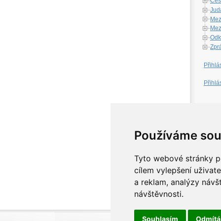
Česk
Jud
Mez
Mezi
Odk
Zpr
Přihlá
Přihlá
W
Používáme sou
Tyto webové stránky po
cílem vylepšení uživat
a reklam, analýzy návš
návštěvnosti.
Souhlasím
Odmít