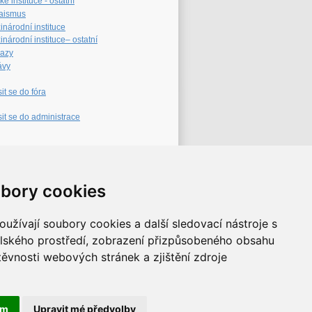
é instituce - ostatní
aismus
inárodní instituce
národní instituce– ostatní
azy
ávy
sit se do fóra
sit se do administrace
eb archiv
bory cookies
užívají soubory cookies a další sledovací nástroje s
elského prostředí, zobrazení přizpůsobeného obsahu
těvnosti webových stránek a zjištění zdroje
ám
Upravit mé předvolby