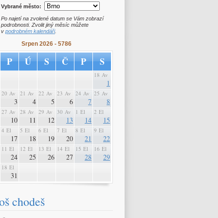
Vybrané město:
Po najetí na zvolené datum se Vám zobrazí
podrobnosti. Zvolit jiný měsíc můžete
v
podrobném kalendáři
.
Srpen 2026 - 5786
P
Ú
S
Č
P
S
18 Av
1
20 Av
21 Av
22 Av
23 Av
24 Av
25 Av
3
4
5
6
7
8
27 Av
28 Av
29 Av
30 Av
1 El
2 El
10
11
12
13
14
15
4 El
5 El
6 El
7 El
8 El
9 El
17
18
19
20
21
22
11 El
12 El
13 El
14 El
15 El
16 El
24
25
26
27
28
29
18 El
31
oš chodeš