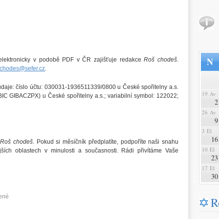
N
elektronicky v podobě PDF v ČR zajišťuje redakce
Roš chodeš
.
schodes@sefer.cz
.
 údaje: číslo účtu: 030031-1936511339/0800 u České spořitelny a.s.
19 Av
 GIBACZPX) u České spořitelny a.s.; variabilní symbol: 122022;
2
26 Av
9
3 El
16
s
Roš chodeš
. Pokud si měsíčník předplatíte, podpoříte naši snahu
10 El
jších oblastech v minulosti a současnosti. Rádi přivítáme Vaše
23
17 El
30
ené
R