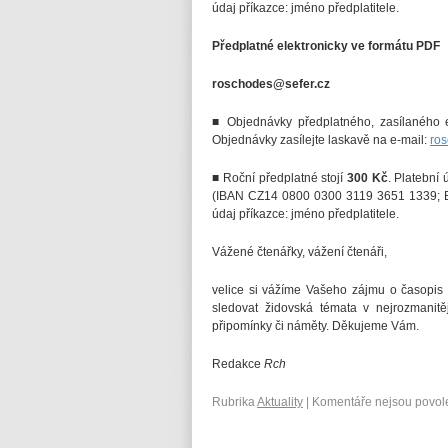
údaj příkazce: jméno předplatitele.
Předplatné elektronicky ve formátu PDF
roschodes@sefer.cz
■ Objednávky předplatného, zasílaného 
Objednávky zasílejte laskavě na e-mail:
ro
■ Roční předplatné stojí
300 Kč
. Platební
(IBAN CZ14 0800 0300 3119 3651 1339; BIC
údaj příkazce: jméno předplatitele.
Vážené čtenářky, vážení čtenáři,
velice si vážíme Vašeho zájmu o časopi
sledovat židovská témata v nejrozmanitě
připomínky či náměty. Děkujeme Vám.
Redakce
Rch
Rubrika
Aktuality
|
Komentáře nejsou povol