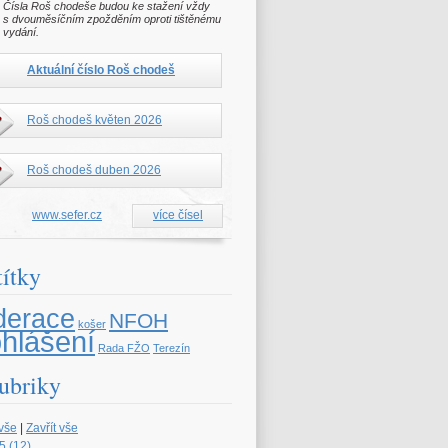
Čísla Roš chodeše budou ke stažení vždy
s dvouměsíčním zpožděním oproti tištěnému
vydání.
Aktuální číslo Roš chodeš
Roš chodeš květen 2026
Roš chodeš duben 2026
www.sefer.cz
více čísel
títky
derace
NFOH
košer
ohlášení
Rada FŽO
Terezín
ubriky
 vše
|
Zavřít vše
5 (12)