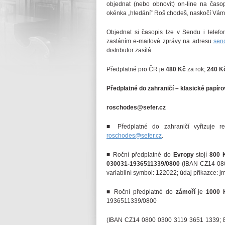
objednat (nebo obnovit) on-line na čas
okénka „hledání“ Roš chodeš, naskočí Vám
Objednat si časopis lze v Sendu i telef
zasláním e-mailové zprávy na adresu
sen
distributor zasílá.
Předplatné pro ČR je
480 Kč
za rok;
240 K
Předplatné do zahraničí – klasické papír
roschodes@sefer.cz
■ Předplatné do zahraničí vyřizuje 
roschodes@sefer.cz
.
■ Roční předplatné do
Evropy
stojí
800 
030031-1936511339/0800
(IBAN CZ14 080
variabilní symbol: 122022; údaj příkazce: j
■ Roční předplatné do
zámoří
je
1000 
1936511339/0800
(IBAN CZ14 0800 0300 3119 3651 1339; BIC