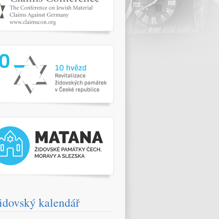
www.10hvezd.cz/
pamatky.kehilaprag.cz/
idovský kalendář