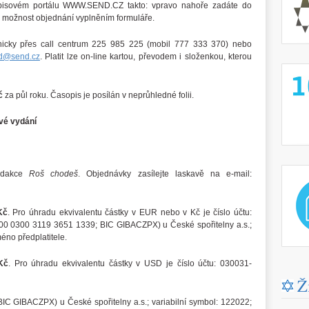
opisovém portálu WWW.SEND.CZ takto: vpravo nahoře zadáte do
 možnost objednání vyplněním formuláře.
onicky přes call centrum 225 985 225 (mobil 777 333 370) nebo
d@send.cz
. Platit lze on-line kartou, převodem i složenkou, kterou
http://
č
za půl roku. Časopis je posílán v neprůhledné folii.
ové vydání
http://
redakce
Roš chodeš
. Objednávky zasílejte laskavě na e-mail:
Kč
. Pro úhradu ekvivalentu částky v EUR nebo v Kč je číslo účtu:
0 0300 3119 3651 1339; BIC GIBACZPX) u České spořitelny a.s.;
méno předplatitele.
Kč
. Pro úhradu ekvivalentu částky v USD je číslo účtu: 030031-
Ž
 GIBACZPX) u České spořitelny a.s.; variabilní symbol: 122022;