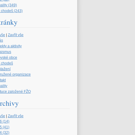
ality (349)
 chodeš (243)
tránky
 vše
|
Zavřít vše
ás
ekty a aktivity
aismus
ovské obce
 chodeš
stažení
družené organizace
takt
ality
tituce založené FŽO
rchivy
 vše
|
Zavřít vše
6 (14)
5 (41)
4 (32)