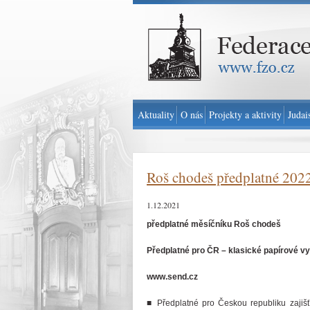
Federace židovských obcí v ČR - www.fzo.cz
Aktuality
O nás
Projekty a aktivity
Judai
Roš chodeš předplatné 202
1.12.2021
předplatné měsíčníku Roš chodeš
Předplatné pro ČR – klasické papírové v
www.send.cz
■ Předplatné pro Českou republiku zajišť