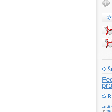
Š
Fe
pr
R
Otevřít
202