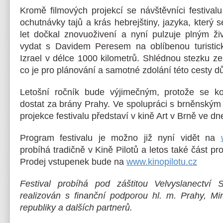
Kromě filmových projekcí se návštěvníci festival
ochutnávky tajů a krás hebrejštiny, jazyka, který 
let dočkal znovuoživení a nyní pulzuje plným 
vydat s Davidem Peresem na oblíbenou turistick
Izrael v délce 1000 kilometrů. Shlédnou stezku ze 
co je pro plánování a samotné zdolání této cesty dů
Letošní ročník bude výjimečným, protože se kon
dostat za brány Prahy. Ve spolupráci s brněnský
projekce festivalu představí v kině Art v Brně ve dne
Program festivalu je možno již nyní vidět na
probíhá tradičně v Kině Pilotů a letos také část p
Prodej vstupenek bude na
www.kinopilotu.cz
Festival probíhá pod záštitou Velvyslanectví S
realizován s finanční podporou hl. m. Prahy, Min
republiky a dalších partnerů.