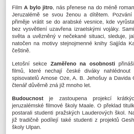
Film
A bylo jitro
, nás přenese na do méně romanti
Jeruzalémě se svou ženou a dítětem. Pozvání 
přiměje vrátit se do arabské vesnice, kde vyrůst
bez vysvětlení uzavřena izraelskými vojáky. Sami
světa a uvězněný v nečekané situaci, sleduje, ja
natočen na motivy stejnojmenné knihy Sajjída Ka
češtině.
Letošní sekce
Zaměřeno na osobnosti
přináš
filmů, které nechají české diváky nahlédnout
spisovatelů Amose Oze, A. B. Jehošuy a Davida 
čtenář důvěrně zná již mnoho let.
Budoucnost
je zastoupena projekcí krátkýc
jeruzalémské filmové školy Maale. O překlad titul
postarali studenti pražských Lauderových škol. Na
již tradičně podílejí také studenti z projektů G
školy Ulpan.