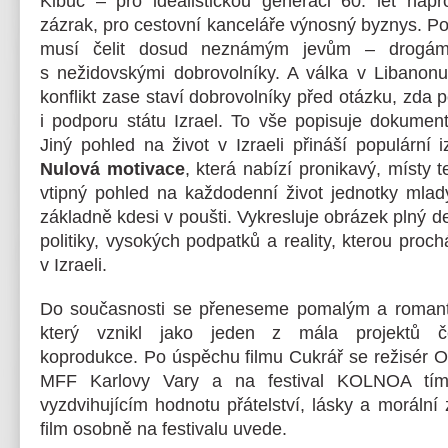
Kibuc – pro idealistickou generaci 60. let napro
zázrak, pro cestovní kanceláře výnosný byznys. P
musí čelit dosud neznámým jevům – drogám
s nežidovskými dobrovolníky. A válka v Libanonu 
konflikt zase staví dobrovolníky před otázku, zd
i podporu státu Izrael. To vše popisuje dokume
Jiný pohled na život v Izraeli přináší populární
Nulová motivace
, která nabízí pronikavý, místy t
vtipný pohled na každodenní život jednotky mla
základně kdesi v poušti. Vykresluje obrázek plný 
politiky, vysokých podpatků a reality, kterou proc
v Izraeli.
Do současnosti se přeneseme pomalým a roman
který vznikl jako jeden z mála projektů če
koprodukce. Po úspěchu filmu Cukrář se režisér Of
MFF Karlovy Vary a na festival KOLNOA tí
vyzdvihujícím hodnotu přátelství, lásky a morální 
film osobně na festivalu uvede.