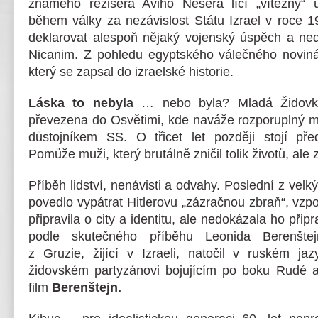
známého režiséra Aviho Nešera líčí „vítězný“
během války za nezávislost Státu Izrael v roce 1
deklarovat alespoň nějaký vojenský úspěch a ne
Nicanim. Z pohledu egyptského válečného noviná
který se zapsal do izraelské historie.
Láska to nebyla
… nebo byla? Mladá Židovka
převezena do Osvětimi, kde naváže rozporuplný m
důstojníkem SS. O třicet let později stojí př
Pomůže muži, který brutálně zničil tolik životů, ale z
Příběh lidství, nenávisti a odvahy. Poslední z vel
povedlo vypátrat Hitlerovu „zázračnou zbraň“, vzp
připravila o city a identitu, ale nedokázala ho přip
podle skutečného příběhu Leonida Berenšte
z Gruzie, žijící v Izraeli, natočil v ruském ja
židovském partyzánovi bojujícím po boku Rudé a
film
Berenštejn.