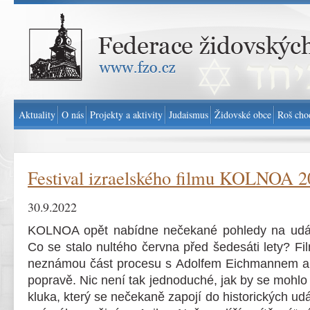
Federace židovských obcí v ČR - www.fzo.cz
Aktuality
O nás
Projekty a aktivity
Judaismus
Židovské obce
Roš cho
Festival izraelského filmu KOLNOA 
30.9.2022
KOLNOA opět nabídne nečekané pohledy na událos
Co se stalo nultého června před šedesáti lety? F
neznámou část procesu s Adolfem Eichmannem a d
popravě. Nic není tak jednoduché, jak by se mohlo
kluka, který se nečekaně zapojí do historických udá