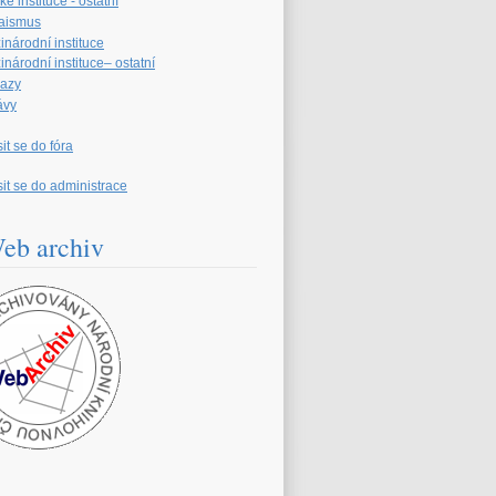
é instituce - ostatní
aismus
inárodní instituce
národní instituce– ostatní
azy
ávy
sit se do fóra
sit se do administrace
eb archiv