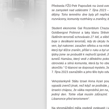
Předseda FŽO Petr Papoušek na úvod uved
se zamysleli nad událostmi 7. října 2023 
dějiny. Toho temného dne byly při nepředs
rozvráceny, komunity roztrhány a zraněny, b
Student ekonomie Gal Rozenblum Chazan p
Goldbergovi Polinovi a taky Idanu Shtiv
řáděním teroristů schovávalo 27 lidí, a slíbi
boje s desítkami teroristů, kdy do úkrytu 
ven, byl nakonec zasažen střelou a na místě
který byl těžce zraněn, přišel o ruku a by
týdny jsme se probudili k nejhorší zprávě, 
tunelů Hamásu, který vedl z dětského pokoj
obrovská a silná komunita, která by ho ob
skončilo.“
O Idanovi se doposud myslelo, že 
7. října 2023 zavražděn a jeho tělo bylo o
Velvyslankyně Státu Izrael Anna Azari pou
vypadá zvenčí jinak, než když se podíváte, 
Izraelci chápou, že válka neprobíhá jen na 
jediný den. Tohle však musím zdůraznit: 
Libanonce před terorismem“.
Na shromáždění měla osobně vystoupit i izr