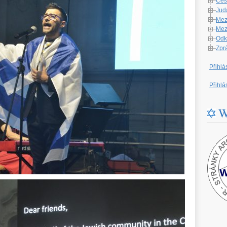
Česk
Jud
Mez
Mezi
Odk
Zpr
Přihlá
Přihlá
W