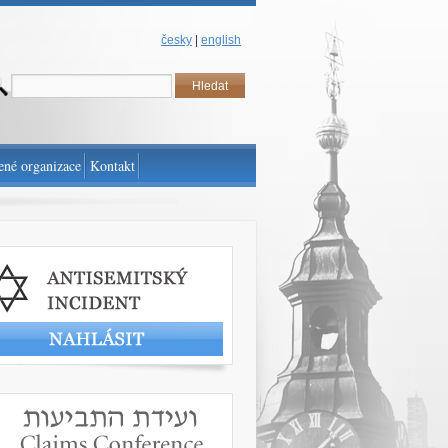
česky
|
english
ené organizace
Kontakt
t antisemitský incident
www.claimscon.org/