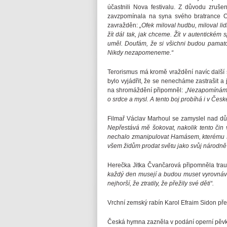
účastnili Nova festivalu. Z důvodu zruše
zavzpomínala na syna svého bratrance Ofe
zavražděn:
„Ofek miloval hudbu, miloval li
žít dál tak, jak chceme. Žít v autentickém 
uměl. Doufám, že si všichni budou pamatovat
Nikdy nezapomeneme.“
Terorismus má kromě vraždění navíc další 
bylo vyjádřit, že se nenecháme zastrašit a
na shromáždění připomněl: „
Nezapomínáme t
o srdce a mysl. A tento boj probíhá i v Česk
Filmař Václav Marhoul se zamyslel nad důs
Nepřestává mě šokovat, nakolik tento čin v
nechalo zmanipulovat Hamásem, kterému se 
všem židům prodat světu jako svůj národně
Herečka Jitka Čvančarová připomněla traum
každý den musejí a budou muset vyrovnávat s
nejhorší, že ztratily, že přežily své děti“.
Vrchní zemský rabín Karol Efraim Sidon př
Česká hymna zazněla v podání operní pěvk