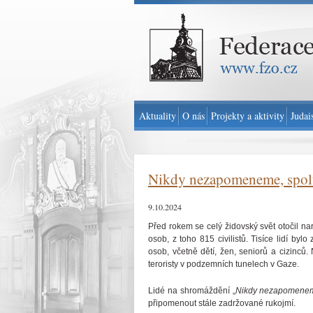
Federace židovských obcí v ČR - www.fzo.cz
Aktuality
O nás
Projekty a aktivity
Judai
Nikdy nezapomeneme, spolu 
9.10.2024
Před rokem se celý židovský svět otočil n
osob, z toho 815 civilistů. Tisíce lidí b
osob, včetně dětí, žen, seniorů a cizinc
teroristy v podzemních tunelech v Gaze.
Lidé na shromáždění „
Nikdy nezapomeneme
připomenout stále zadržované rukojmí.