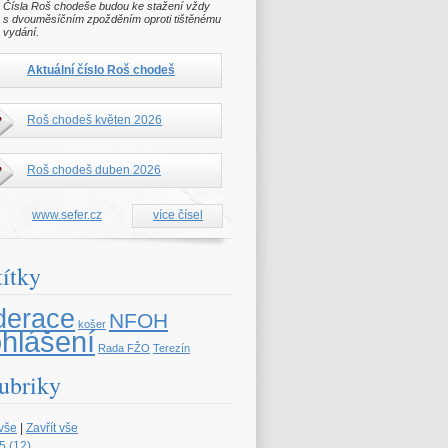
Čísla Roš chodeše budou ke stažení vždy
s dvouměsíčním zpožděním oproti tištěnému
vydání.
Aktuální číslo Roš chodeš
Roš chodeš květen 2026
Roš chodeš duben 2026
www.sefer.cz
více čísel
títky
derace
NFOH
košer
ohlášení
Rada FŽO
Terezín
ubriky
 vše
|
Zavřít vše
5 (12)