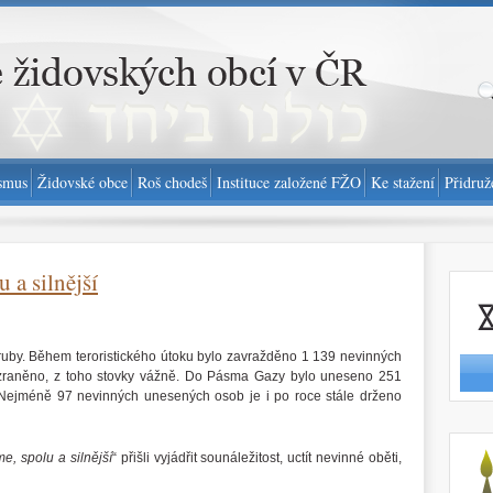
smus
Židovské obce
Roš chodeš
Instituce založené FŽO
Ke stažení
Přidruž
a silnější
Nahlási
aruby. Během teroristického útoku bylo zavražděno 1 139 nevinných
ylo zraněno, z toho stovky vážně. Do Pásma Gazy bylo uneseno 251
ů. Nejméně 97 nevinných unesených osob je i po roce stále drženo
http://
, spolu a silnější
“ přišli vyjádřit sounáležitost, uctít nevinné oběti,