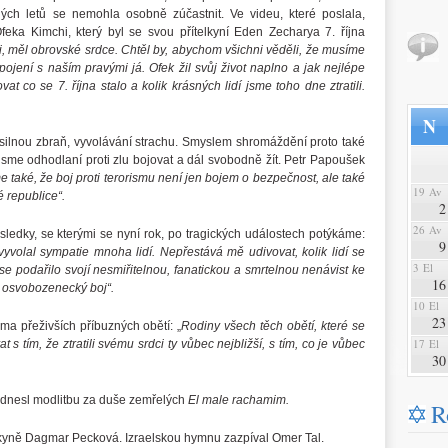
ných letů se nemohla osobně zúčastnit. Ve videu, které poslala,
ka Kimchi, který byl se svou přítelkyní Eden Zecharya 7. října
di, měl obrovské srdce. Chtěl by, abychom všichni věděli, že musíme
spojení s naším pravými já. Ofek žil svůj život naplno a jak nejlépe
 co se 7. října stalo a kolik krásných lidí jsme toho dne ztratili.
N
silnou zbraň, vyvolávání strachu. Smyslem shromáždění proto také
 jsme odhodlaní proti zlu bojovat a dál svobodně žít. Petr Papoušek
aké, že boj proti terorismu není jen bojem o bezpečnost, ale také
19 Av
é republice“.
2
26 Av
ledky, se kterými se nyní rok, po tragických událostech potýkáme:
9
yvolal sympatie mnoha lidí. Nepřestává mě udivovat, kolik lidí se
3 El
podařilo svojí nesmiřitelnou, fanatickou a smrtelnou nenávist ke
16
 osvobozenecký boj“.
10 El
23
a přeživších příbuzných obětí: „
Rodiny všech těch obětí, které se
17 El
 tím, že ztratili svému srdci ty vůbec nejbližší, s tím, co je vůbec
30
ednesl modlitbu za duše zemřelých
El male rachamim.
R
yně Dagmar Pecková. Izraelskou hymnu zazpíval Omer Tal.