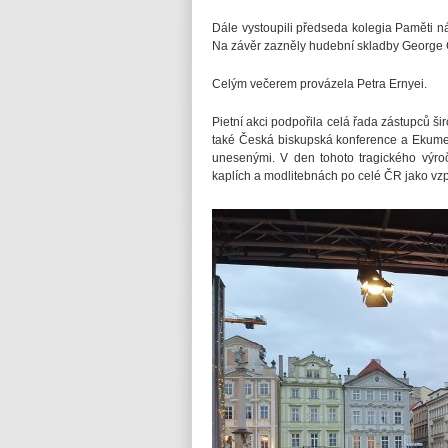
Dále vystoupili předseda kolegia Paměti n
Na závěr zazněly hudební skladby George 
Celým večerem provázela Petra Ernyei.
Pietní akci podpořila celá řada zástupců ši
také Česká biskupská konference a Ekumenic
unesenými. V den tohoto tragického výroč
kaplích a modlitebnách po celé ČR jako vz