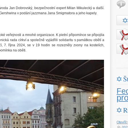
ároda Jan Dobrovský, bezpečnostní expert Milan Mikulecký a další.
Gershwina v podání jazzmana Jana Smigmatora a jeho kapely.
roké veřejnosti a mnohé organizace. K pietní připomínce se připojila
ká rada církví a společně vyjádřili solidaritu s památkou obětí a
í, 7. října 2024, se v 19 hodin se rozezněly zvony na kostelích,
pomínka na oběti.
Š
Fe
pr
R
Otevřít
202