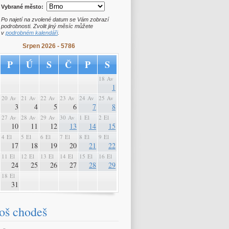
Vybrané město:
Po najetí na zvolené datum se Vám zobrazí
podrobnosti. Zvolit jiný měsíc můžete
v
podrobném kalendáři
.
Srpen 2026 - 5786
P
Ú
S
Č
P
S
18 Av
1
20 Av
21 Av
22 Av
23 Av
24 Av
25 Av
3
4
5
6
7
8
27 Av
28 Av
29 Av
30 Av
1 El
2 El
10
11
12
13
14
15
4 El
5 El
6 El
7 El
8 El
9 El
17
18
19
20
21
22
11 El
12 El
13 El
14 El
15 El
16 El
24
25
26
27
28
29
18 El
31
oš chodeš