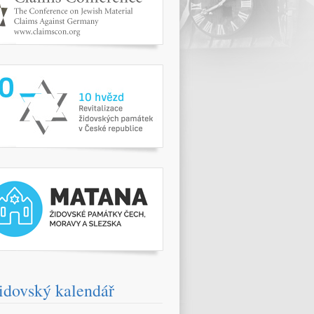
www.10hvezd.cz/
pamatky.kehilaprag.cz/
idovský kalendář