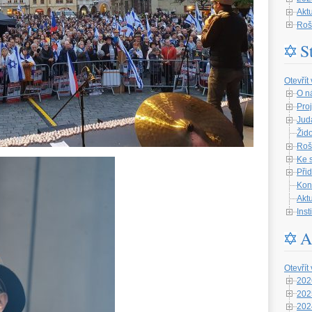
Aktu
Roš
S
Otevřít
O n
Proj
Jud
Žid
Roš
Ke 
Při
Kon
Aktu
Ins
A
Otevřít
202
202
202