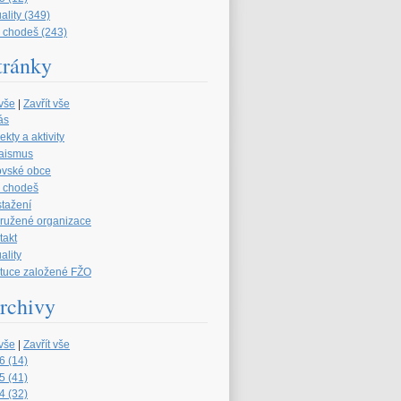
ality (349)
 chodeš (243)
tránky
 vše
|
Zavřít vše
ás
ekty a aktivity
aismus
ovské obce
 chodeš
stažení
družené organizace
takt
ality
tituce založené FŽO
rchivy
 vše
|
Zavřít vše
6 (14)
5 (41)
4 (32)