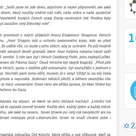
l: „
Sešli jsme se zde dnes, abychom si nejen připomněli, ale také
– dnem, který navždy změnil náš svět, naše srdce a naše společné
tavitelně krutých činech vzaty životy nevinných lidí. Rodiny byly
yl zasažen celý židovský svět“.
http://
romluvil o svých přátelích Aneru Eliakimovi Shapirovi, Hirschi
imu.
„Aner Shapiro stál u vchodu betonového krytu, kde se před
l, že udělá vše, co bude v jeho silách, aby je ochránil. Po půl hodině
hodili alespoň devět granátů, které Aner holýma rukama házel zpět
 zemřel. S ním tam byl i Hirsch Goldberg Polin, jeho nejlepší přítel,
l unesen do Pásma Gazy“.
Osud Hirsche byl stejně tragický: „
Před pěti
že Hirsch, spolu s dalšími pěti unesenými, byl zavražděn v jednom z
e. Nechtěl jsem tomu věřit, muselo jít o omyl. Vždyť tu na něj čeká
http://
ejmula a nepustila. Jedenáct měsíců přežil, a během okamžiku vše
je mezi unesenými. Dnes ráno ale přišla zpráva, že Idan Shitivi byl
dvlečeno do Gazy.
kázala na situaci, ve které se jeho občané nachází: „
Letošní rok
jak to vypadá zevnitř Izraele. Každý den, každý týden a každý měsíc
jihu, ale také na severu. Sever Izraele po celý rok nevydechl ani na
Izrael nebojuje proti Libanoncům. Izrael se snaží chránit sebe i
Ž
aelská zpěvačka Orit Kimchi, která přišla o své příbuzné, kteří se