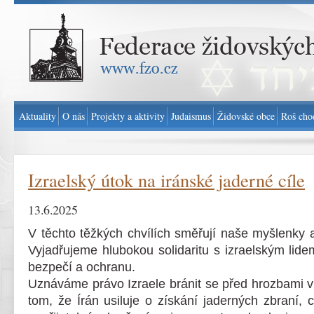
Federace židovských obcí v ČR - www.fzo.cz
Aktuality
O nás
Projekty a aktivity
Judaismus
Židovské obce
Roš cho
Izraelský útok na iránské jaderné cíle
13.6.2025
V těchto těžkých chvílích směřují naše myšlenky a 
Vyjadřujeme hlubokou solidaritu s izraelským lid
bezpečí a ochranu.
Uznáváme právo Izraele bránit se před hrozbami v
tom, že Írán usiluje o získání jaderných zbraní,