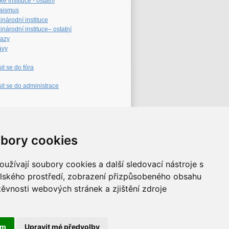
é instituce - ostatní
aismus
inárodní instituce
národní instituce– ostatní
azy
ávy
sit se do fóra
sit se do administrace
eb archiv
bory cookies
užívají soubory cookies a další sledovací nástroje s
elského prostředí, zobrazení přizpůsobeného obsahu
těvnosti webových stránek a zjištění zdroje
ám
Upravit mé předvolby