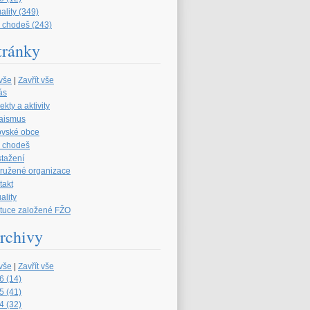
ality (349)
 chodeš (243)
tránky
 vše
|
Zavřít vše
ás
ekty a aktivity
aismus
ovské obce
 chodeš
stažení
družené organizace
takt
ality
tituce založené FŽO
rchivy
 vše
|
Zavřít vše
6 (14)
5 (41)
4 (32)