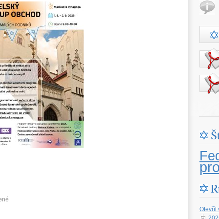
Š
Fe
pr
R
ené
Otevřít
202