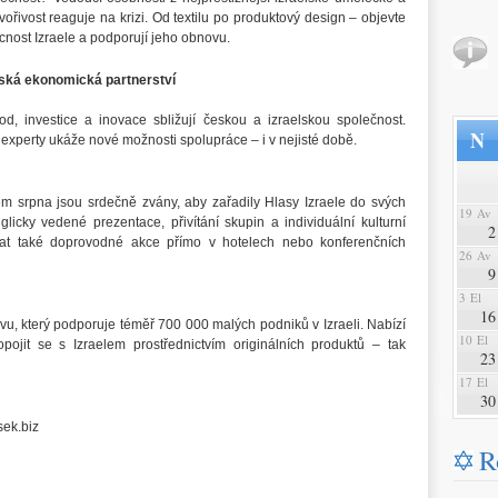
tvořivost reaguje na krizi. Od textilu po produktový design – objevte
cnost Izraele a podporují jeho obnovu.
lská ekonomická partnerství
, investice a inovace sbližují českou a izraelskou společnost.
N
 experty ukáže nové možnosti spolupráce – i v nejisté době.
em srpna jsou srdečně zvány, aby zařadily Hlasy Izraele do svých
19 Av
icky vedené prezentace, přivítání skupin a individuální kulturní
2
t také doprovodné akce přímo v hotelech nebo konferenčních
26 Av
9
3 El
16
ivu, který podporuje téměř 700 000 malých podniků v Izraeli. Nabízí
10 El
pojit se s Izraelem prostřednictvím originálních produktů – tak
23
17 El
30
ek.biz
R