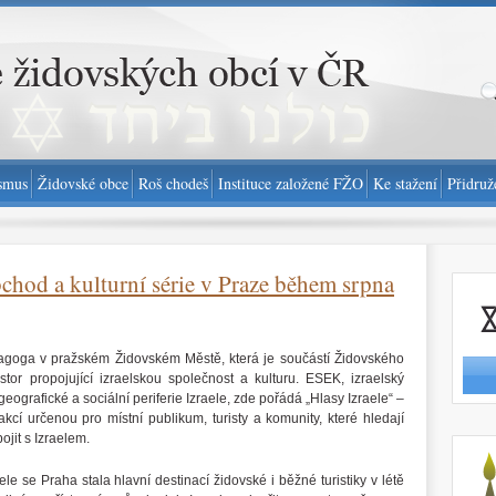
smus
Židovské obce
Roš chodeš
Instituce založené FŽO
Ke stažení
Přidruž
chod a kulturní série v Praze během srpna
Nahlási
agoga v pražském Židovském Městě, která je součástí Židovského
or propojující izraelskou společnost a kulturu. ESEK, izraelský
eografické a sociální periferie Izraele, zde pořádá „Hlasy Izraele“ –
kcí určenou pro místní publikum, turisty a komunity, které hledají
ojit s Izraelem.
http://
se Praha stala hlavní destinací židovské i běžné turistiky v létě