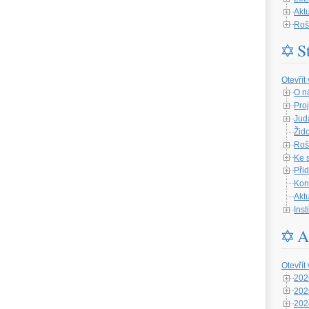
Aktu
Roš
S
Otevřít
O n
Proj
Jud
Žid
Roš
Ke 
Při
Kon
Aktu
Ins
A
Otevřít
202
202
202