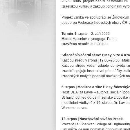
2025. Tento projekt nabízí cestovatelům 
izraelskou kulturu a zakoupit originální vý
Projekt vzniká ve spolupráci se Židovský
podporou Federace židovských obcí v ČR, J
Termín
: 1. srpna – 2. září 2025
Místo:
Maiselova synagoga, Praha
Otevřeno denně
: 9:00–18:00
Středeční večerní série: Hlasy, Vize a Iz
Každou středu v srpnu | 19:00–20:30 | Mai
Každou středu večer vstupte do světa izr
Izraele“ spojuje inspirativní přednášky, ku
izraelských malých podniků navázaných na
6. srpna | Modlitba a síla: Hlasy židovský
Host: Dr. Aliza Lavie – autorka, sociální p
Strhující pohled do dějin ženské židovské
modlitební vůdkyně z 19. století. Dr. Lavi
Women a novou
13. srpna | Navrhování nového Izraele
Prezentuje: Shenkar College of Engineering,
Jak může design pomáhat obnovovat společ