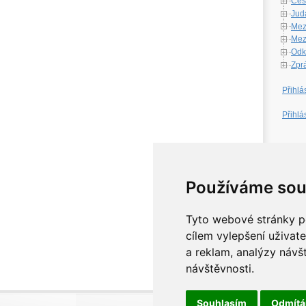
Česk
Jud
Mez
Mezi
Odk
Zpr
Přihlá
Přihlá
W
Používáme sou
Tyto webové stránky po
cílem vylepšení uživat
a reklam, analýzy návš
návštěvnosti.
Souhlasím
Odmít