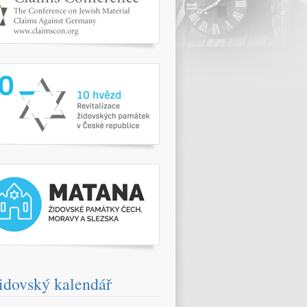
www.10hvezd.cz/
pamatky.kehilaprag.cz/
idovský kalendář