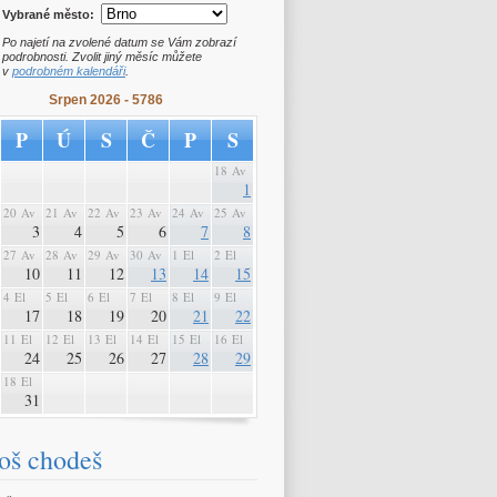
Vybrané město:
Po najetí na zvolené datum se Vám zobrazí
podrobnosti. Zvolit jiný měsíc můžete
v
podrobném kalendáři
.
Srpen 2026 - 5786
P
Ú
S
Č
P
S
18 Av
1
20 Av
21 Av
22 Av
23 Av
24 Av
25 Av
3
4
5
6
7
8
27 Av
28 Av
29 Av
30 Av
1 El
2 El
10
11
12
13
14
15
4 El
5 El
6 El
7 El
8 El
9 El
17
18
19
20
21
22
11 El
12 El
13 El
14 El
15 El
16 El
24
25
26
27
28
29
18 El
31
oš chodeš