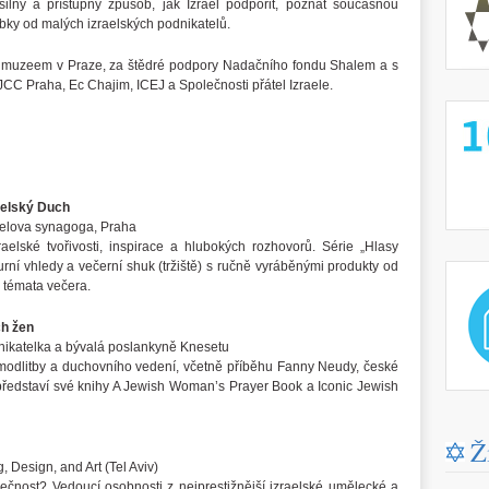
silný a přístupný způsob, jak Izrael podpořit, poznat současnou
robky od malých izraelských podnikatelů.
m muzeem v Praze, za štědré podpory Nadačního fondu Shalem a s
CC Praha, Ec Chajim, ICEJ a Společnosti přátel Izraele.
http://
raelský Duch
selova synagoga, Praha
aelské tvořivosti, inspirace a hlubokých rozhovorů. Série „Hlasy
lturní vhledy a večerní shuk (tržiště) s ručně vyráběnými produkty od
http://
 témata večera.
ch žen
odnikatelka a bývalá poslankyně Knesetu
 modlitby a duchovního vedení, včetně příběhu Fanny Neudy, české
e představí své knihy A Jewish Woman’s Prayer Book a Iconic Jewish
Ž
 Design, and Art (Tel Aviv)
nost? Vedoucí osobnosti z nejprestižnější izraelské umělecké a