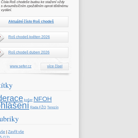
Čísla Roš chodeše budou ke stažení vždy
s dvouměsíčním zpožděním oproti tištěnému
vydání.
Aktuální číslo Roš chodeš
Roš chodeš květen 2026
Roš chodeš duben 2026
www.sefer.cz
více čísel
títky
derace
NFOH
košer
ohlášení
Rada FŽO
Terezín
ubriky
 vše
|
Zavřít vše
5 (12)