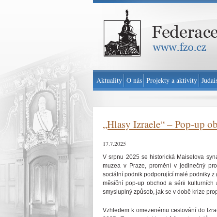
Federace židovských obcí v ČR - www.fzo.cz
Aktuality
O nás
Projekty a aktivity
Judai
„Hlasy Izraele“ – Pop-up ob
17.7.2025
V srpnu 2025 se historická Maiselova syn
muzea v Praze, promění v jedinečný prost
sociální podnik podporující malé podniky z g
měsíční pop-up obchod a sérii kulturních a
smysluplný způsob, jak se v době krize prop
Vzhledem k omezenému cestování do Izraele 