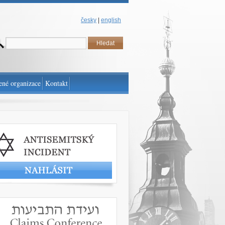
česky
|
english
ené organizace
Kontakt
t antisemitský incident
www.claimscon.org/