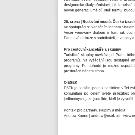
designérské školy představí, jak izraelská 
novou generaci umělců, kteří formují budou
20. srpna | Budování mostů: Česko-izrae
Ve spolupráci s: Nadačním fondem Shalem
Večer věnovaný dialogu o tom, jak obchod
Panelová diskuze s podnikateli, investory a
Pro cestovní kanceláře a skupiny
Turistické skupiny navštěvující Prahu běh
programů. Na vyžádání jsou dostupné angl
programy. Po dohodě je možné uspořáda
prostorách během srpna.
O ESEK
ESEK je sociální podnik se sídlem v Tel Av
komunitám po celém světě příležitost pro
jedinečných, jako jsou lidé, kteří je vytvořili.
Kontakt pro partnery, skupiny a média:
Andrew Keene | andrew@esek.biz | www.es