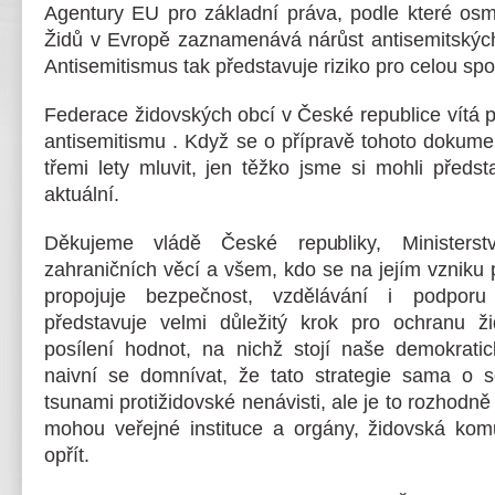
Agentury EU pro základní práva, podle které os
Židů v Evropě zaznamenává nárůst antisemitských 
Antisemitismus tak představuje riziko pro celou spo
Federace židovských obcí v České republice vítá při
antisemitismu .
Když se o přípravě tohoto dokumen
třemi lety mluvit, jen těžko jsme si mohli předs
aktuální.
Děkujeme vládě České republiky, Ministerstvu
zahraničních věcí a všem, kdo se na jejím vzniku 
propojuje bezpečnost, vzdělávání i podporu
představuje velmi důležitý krok pro ochranu ž
posílení hodnot, na nichž stojí naše demokrati
naivní se domnívat, že tato strategie sama o 
tsunami protižidovské nenávisti, ale je to rozhodně
mohou veřejné instituce a orgány, židovská kom
opřít.