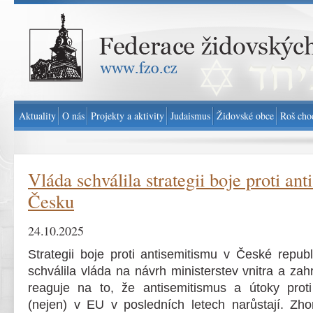
Federace židovských obcí v ČR - www.fzo.cz
Aktuality
O nás
Projekty a aktivity
Judaismus
Židovské obce
Roš cho
Vláda schválila strategii boje proti an
Česku
24.10.2025
Strategii boje proti antisemitismu v České repu
schválila vláda na návrh ministerstev vnitra a zah
reaguje na to, že antisemitismus a útoky pro
(nejen) v EU v posledních letech narůstají. Zhor